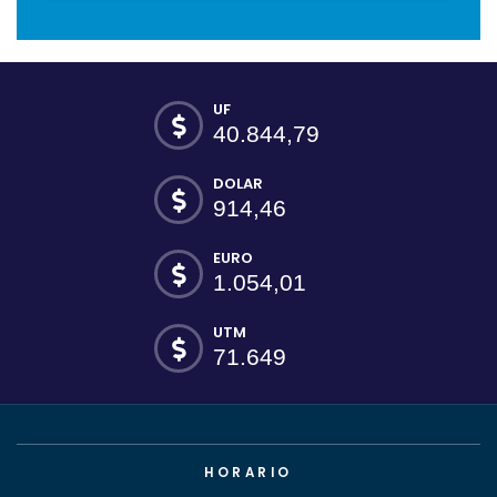
UF
40.844,79
DOLAR
914,46
EURO
1.054,01
UTM
71.649
HORARIO