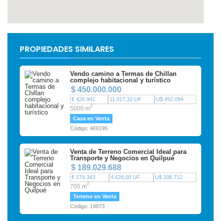
PROPIEDADES SIMILARES
Vendo camino a Termas de Chillan
complejo habitacional y turístico
$ 450.000.000
€ 426.941
11.017,32 UF
U$ 492.094
2
5000 m
Casa en Venta
Código: 469195
Venta de Terreno Comercial Ideal para
Transporte y Negocios en Quilpué
$ 189.029.688
€ 179.343
4.628,00 UF
U$ 206.712
2
705 m
Terreno en Venta
Código: 19873