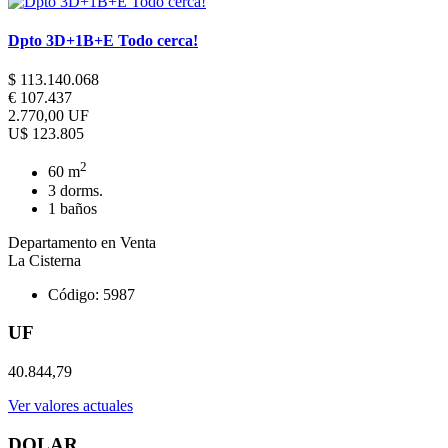
Dpto 3D+1B+E Todo cerca!
$ 113.140.068
€ 107.437
2.770,00 UF
U$ 123.805
2
60 m
3 dorms.
1 baños
Departamento en Venta
La Cisterna
Código: 5987
UF
40.844,79
Ver valores actuales
DOLAR