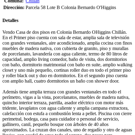
Comuna:
Chillán
Dirección:
Parcela 58 Lote B Colonia Bernardo O'Higgins
Detalles
Vendo Casa de dos pisos en Colonia Bernardo OHiggins Chillán.
En el Primer piso cuenta con sala de estar, amplia sala de televisión
con grandes ventanales, aire acondicionado, amplia cocina con finos
muebles de madera nativa, con cubierta de granito, piso y murallas
de porcelanato, lavandería con agua caliente, termo de 80 litros de
capacidad, amplio living comedor, baño de visita, dos dormitorios
con baño, dormitorio matrimonial con baño en suite, amplio walking
closet y uno más pequeño, cortinas roller duo en todo el primer piso
y roller black out y duo en dormitorios. En el segundo piso cuenta
con amplio hall, cuatro dormitorios un baño con shower door.
Además tiene amplia terraza con grandes ventanales en todo el
perímetro, vigas a la vista, porcelanatos, muebles de madera nativa,
quincho interior terraza, parrilla, asador eléctrico con motor más
tridente, lavaplatos con agua caliente y amplia campana extractora,
calefacción con estufa a combustión lenta a pellet. Piscina con cierre
perimetral, bodega, casa para cuidador o personal de servicio,
gallinero, canil, pequeño bosque con árboles de 40 años
aproximados. La cruzan dos canales, uno de regadío y otro de aguas