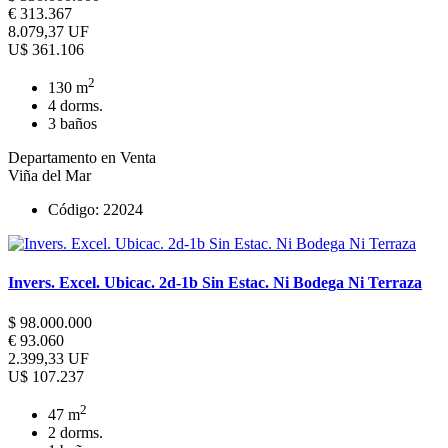
€ 313.367
8.079,37 UF
U$ 361.106
2
130 m
4 dorms.
3 baños
Departamento en Venta
Viña del Mar
Código: 22024
Invers. Excel. Ubicac. 2d-1b Sin Estac. Ni Bodega Ni Terraza
$ 98.000.000
€ 93.060
2.399,33 UF
U$ 107.237
2
47 m
2 dorms.