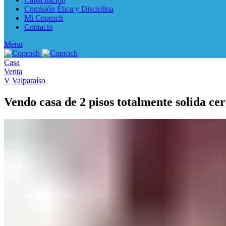
Comisión Ética y Disciplina
Mi Coproch
Contacto
Menu
Casa
Venta
V Valparaíso
Vendo casa de 2 pisos totalmente solida ce