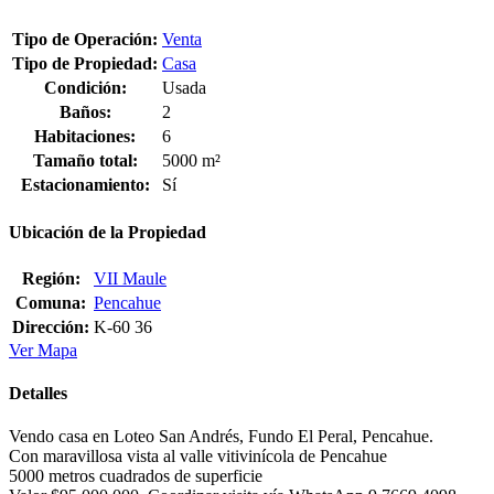
Tipo de Operación:
Venta
Tipo de Propiedad:
Casa
Condición:
Usada
Baños:
2
Habitaciones:
6
Tamaño total:
5000 m²
Estacionamiento:
Sí
Ubicación de la Propiedad
Región:
VII Maule
Comuna:
Pencahue
Dirección:
K-60 36
Ver Mapa
Detalles
Vendo casa en Loteo San Andrés, Fundo El Peral, Pencahue.
Con maravillosa vista al valle vitivinícola de Pencahue
5000 metros cuadrados de superficie