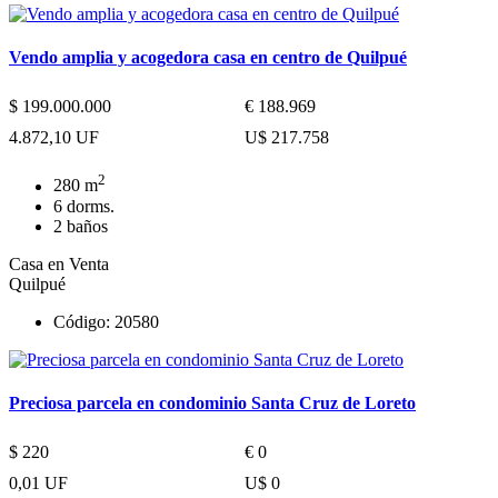
Vendo amplia y acogedora casa en centro de Quilpué
$ 199.000.000
€ 188.969
4.872,10 UF
U$ 217.758
2
280 m
6 dorms.
2 baños
Casa en Venta
Quilpué
Código: 20580
Preciosa parcela en condominio Santa Cruz de Loreto
$ 220
€ 0
0,01 UF
U$ 0