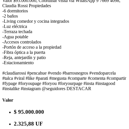
Valor $95.000.000, Coordinar visita vía WhatsApp 9 7669 4098,
Claudia Rossi Propiedades
-6 dormitorios
-2 baños
-Living comedor y cocina integrados
-Luz eléctrica
-Terraza techada
-Agua potable
-Accesos controlados
-Portón de acceso a la propiedad
-Fibra óptica a la puerta
-Reja, antejardín y patio
-Estacionamiento
#claudiarossi #pencahue #vendo #barrosnegros #vendoparcela
#talca #viral #like #parati #megusta #comparte #comenta #compartir
#fypage #foryoupage #foryou #foryourpage #insta #instagood
#instalike #instagram @seguidores DESTACAR
Valor
$ 95.000.000
2.325,88 UF