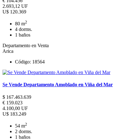
€ 104.456
2.693,12 UF
U$ 120.369
2
80 m
4 dorms.
1 baños
Departamento en Venta
Arica
Código: 18564
Se Vende Departamento Amoblado en Viña del Mar
$ 167.463.639
€ 159.023
4.100,00 UF
U$ 183.249
2
54 m
2 dorms.
1 baños