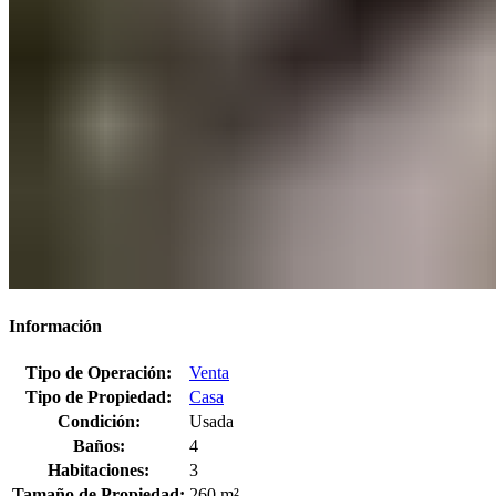
Información
Tipo de Operación:
Venta
Tipo de Propiedad:
Casa
Condición:
Usada
Baños:
4
Habitaciones:
3
Tamaño de Propiedad:
260 m²