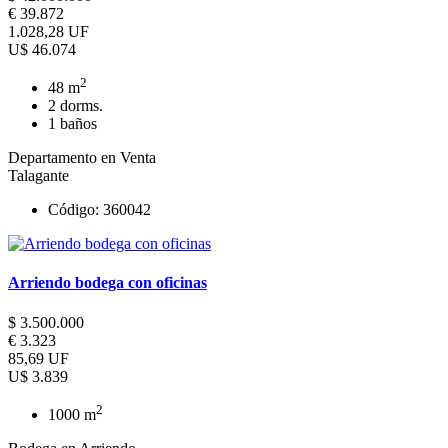
€ 39.872
1.028,28 UF
U$ 46.074
2
48 m
2 dorms.
1 baños
Departamento en Venta
Talagante
Código: 360042
Arriendo bodega con oficinas
$ 3.500.000
€ 3.323
85,69 UF
U$ 3.839
2
1000 m