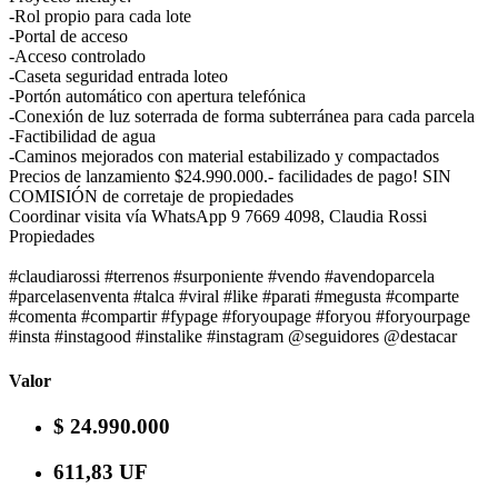
-Rol propio para cada lote
-Portal de acceso
-Acceso controlado
-Caseta seguridad entrada loteo
-Portón automático con apertura telefónica
-Conexión de luz soterrada de forma subterránea para cada parcela
-Factibilidad de agua
-Caminos mejorados con material estabilizado y compactados
Precios de lanzamiento $24.990.000.- facilidades de pago! SIN
COMISIÓN de corretaje de propiedades
Coordinar visita vía WhatsApp 9 7669 4098, Claudia Rossi
Propiedades
#claudiarossi #terrenos #surponiente #vendo #avendoparcela
#parcelasenventa #talca #viral #like #parati #megusta #comparte
#comenta #compartir #fypage #foryoupage #foryou #foryourpage
#insta #instagood #instalike #instagram @seguidores @destacar
Valor
$ 24.990.000
611,83 UF