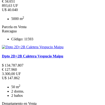
€ 34.651
893,63 UF
U$ 40.040
2
5000 m
Parcela en Venta
Rancagua
Código: 11593
Dpto 2D+2B Caletera Vespucio Maipu
$ 134.787.807
€ 127.960
3.300,00 UF
U$ 147.862
2
50 m
2 dorms.
2 baños
Departamento en Venta