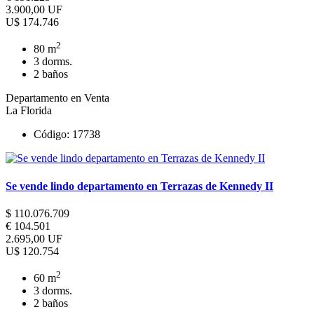
3.900,00 UF
U$ 174.746
2
80 m
3 dorms.
2 baños
Departamento en Venta
La Florida
Código: 17738
Se vende lindo departamento en Terrazas de Kennedy II
$ 110.076.709
€ 104.501
2.695,00 UF
U$ 120.754
2
60 m
3 dorms.
2 baños