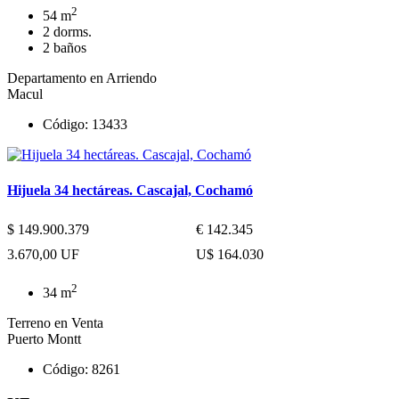
2
54 m
2 dorms.
2 baños
Departamento en Arriendo
Macul
Código: 13433
Hijuela 34 hectáreas. Cascajal, Cochamó
$ 149.900.379
€ 142.345
3.670,00 UF
U$ 164.030
2
34 m
Terreno en Venta
Puerto Montt
Código: 8261