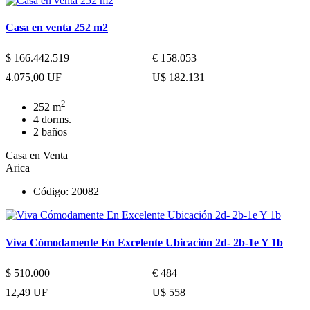
Casa en venta 252 m2
$ 166.442.519
€ 158.053
4.075,00 UF
U$ 182.131
2
252 m
4 dorms.
2 baños
Casa en Venta
Arica
Código: 20082
Viva Cómodamente En Excelente Ubicación 2d- 2b-1e Y 1b
$ 510.000
€ 484
12,49 UF
U$ 558