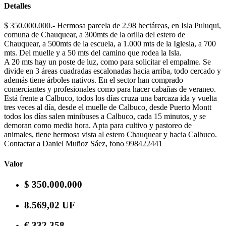
Detalles
$ 350.000.000.- Hermosa parcela de 2.98 hectáreas, en Isla Puluqui,
comuna de Chauquear, a 300mts de la orilla del estero de
Chauquear, a 500mts de la escuela, a 1.000 mts de la Iglesia, a 700
mts. Del muelle y a 50 mts del camino que rodea la Isla.
A 20 mts hay un poste de luz, como para solicitar el empalme. Se
divide en 3 áreas cuadradas escalonadas hacia arriba, todo cercado y
además tiene árboles nativos. En el sector han comprado
comerciantes y profesionales como para hacer cabañas de veraneo.
Está frente a Calbuco, todos los días cruza una barcaza ida y vuelta
tres veces al día, desde el muelle de Calbuco, desde Puerto Montt
todos los días salen minibuses a Calbuco, cada 15 minutos, y se
demoran como media hora. Apta para cultivo y pastoreo de
animales, tiene hermosa vista al estero Chauquear y hacia Calbuco.
Contactar a Daniel Muñoz Sáez, fono 998422441
Valor
$ 350.000.000
8.569,02 UF
€ 332.358