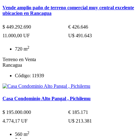
Vende amplio paño de terreno comercial muy central excelente
ubicacion en Rancagua
$ 449.292.690
€ 426.646
11.000,00 UF
U$ 491.643
2
720 m
Terreno en Venta
Rancagua
Código: 11939
Casa Condominio Alto Pangal , Pichilemu
$ 195.000.000
€ 185.171
4.774,17 UF
U$ 213.381
2
560 m