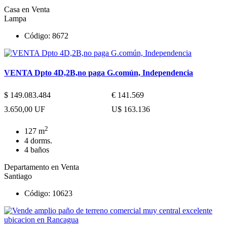
Casa en Venta
Lampa
Código: 8672
VENTA Dpto 4D,2B,no paga G.común, Independencia
$ 149.083.484
€ 141.569
3.650,00 UF
U$ 163.136
2
127 m
4 dorms.
4 baños
Departamento en Venta
Santiago
Código: 10623