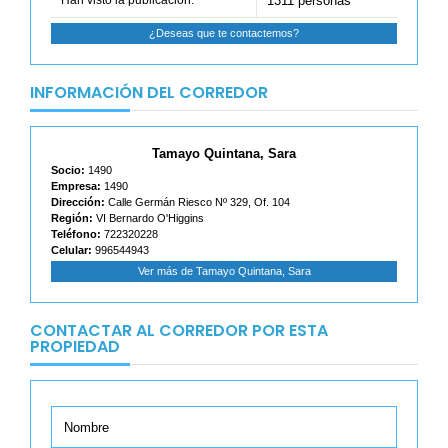
Han visto la publicación:
1311 personas
¿Deseas que te contactemos?
INFORMACIÓN DEL CORREDOR
Tamayo Quintana, Sara
Socio:
1490
Empresa:
1490
Dirección:
Calle Germán Riesco Nº 329, Of. 104
Región:
VI Bernardo O'Higgins
Teléfono:
722320228
Celular:
996544943
Ver más de Tamayo Quintana, Sara
CONTACTAR AL CORREDOR POR ESTA
PROPIEDAD