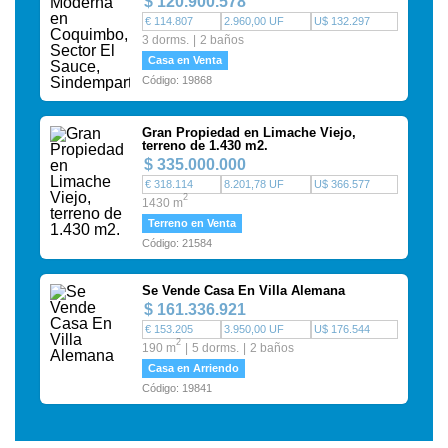
$ 120.900.578
€ 114.807
2.960,00 UF
U$ 132.297
3 dorms.
2 baños
Casa en Venta
Código: 19868
Gran Propiedad en Limache Viejo,
terreno de 1.430 m2.
$ 335.000.000
€ 318.114
8.201,78 UF
U$ 366.577
2
1430 m
Terreno en Venta
Código: 21584
Se Vende Casa En Villa Alemana
$ 161.336.921
€ 153.205
3.950,00 UF
U$ 176.544
2
190 m
5 dorms.
2 baños
Casa en Arriendo
Código: 19841