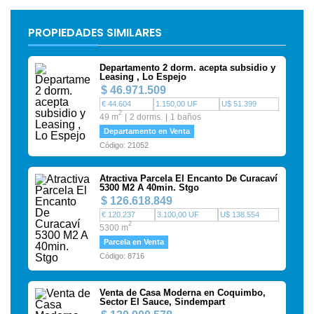
PROPIEDADES SIMILARES
Departamento 2 dorm. acepta subsidio y
Leasing , Lo Espejo
$ 46.971.509
€ 44.604
1.150,00 UF
U$ 51.399
2
49 m
2 dorms.
1 baños
Departamento en Venta
Código: 21052
Atractiva Parcela El Encanto De Curacaví
5300 M2 A 40min. Stgo
$ 126.618.849
€ 120.237
3.100,00 UF
U$ 138.554
2
5300 m
Parcela en Venta
Código: 8716
Venta de Casa Moderna en Coquimbo,
Sector El Sauce, Sindempart