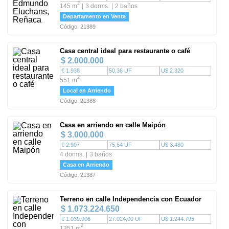
2
145 m
3 dorms.
2 baños
Departamento en Venta
Código: 21389
Casa central ideal para restaurante o café
$ 2.000.000
€ 1.938
50,36 UF
U$ 2.320
2
551 m
Local en Arriendo
Código: 21388
Casa en arriendo en calle Maipón
$ 3.000.000
€ 2.907
75,54 UF
U$ 3.480
4 dorms.
3 baños
Casa en Arriendo
Código: 21387
Terreno en calle Independencia con Ecuador
$ 1.073.224.650
€ 1.039.906
27.024,00 UF
U$ 1.244.795
2
1351 m