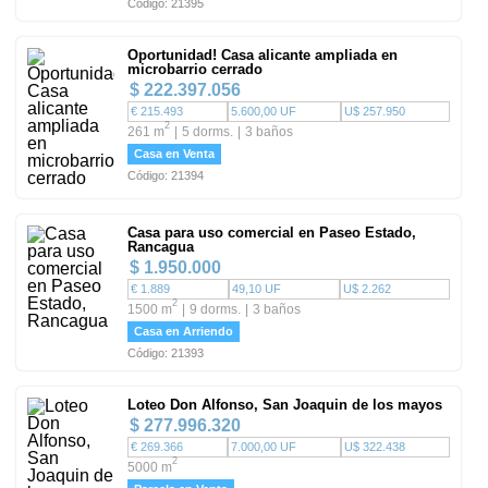
Código: 21395
Oportunidad! Casa alicante ampliada en
microbarrio cerrado
$ 222.397.056
€ 215.493
5.600,00 UF
U$ 257.950
2
261 m
5 dorms.
3 baños
Casa en Venta
Código: 21394
Casa para uso comercial en Paseo Estado,
Rancagua
$ 1.950.000
€ 1.889
49,10 UF
U$ 2.262
2
1500 m
9 dorms.
3 baños
Casa en Arriendo
Código: 21393
Loteo Don Alfonso, San Joaquin de los mayos
$ 277.996.320
€ 269.366
7.000,00 UF
U$ 322.438
2
5000 m