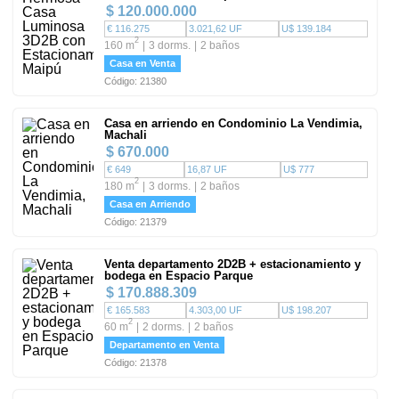
$ 120.000.000
€ 116.275
3.021,62 UF
U$ 139.184
2
160 m
3 dorms.
2 baños
Casa en Venta
Código: 21380
Casa en arriendo en Condominio La Vendimia,
Machali
$ 670.000
€ 649
16,87 UF
U$ 777
2
180 m
3 dorms.
2 baños
Casa en Arriendo
Código: 21379
Venta departamento 2D2B + estacionamiento y
bodega en Espacio Parque
$ 170.888.309
€ 165.583
4.303,00 UF
U$ 198.207
2
60 m
2 dorms.
2 baños
Departamento en Venta
Código: 21378