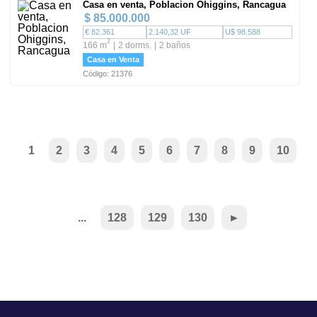
Casa en venta, Poblacion Ohiggins, Rancagua
$ 85.000.000
€ 82.361
2.140,32 UF
U$ 98.588
2
166 m
2 dorms.
2 baños
Casa en Venta
Código: 21376
1
2
3
4
5
6
7
8
9
10
...
128
129
130
►