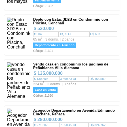
Parcela en Venta
Código: 21392
Depto con Estac 3D2B en Condominio con
Piscina, Conchalí
$ 520.000
€ 504
13,09 UF
U$ 603
2
65 m
3 dorms.
2 baños
Departamento en Arriendo
Código: 21391
Vendo casa en condominio los jardines de
Peñablanca Villa Alemana
$ 135.000.000
€ 130.809
3.399,33 UF
U$ 156.582
2
224 m
3 dorms.
3 baños
Casa en Venta
Código: 21390
Acogedor Departamento en Avenida Edmundo
Eluchans, Reñaca
$ 280.000.000
€ 271.307
7.050,45 UF
U$ 324.762