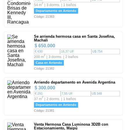
2
54 m
3 dorms.
1 baños
Departamento en Arriendo
Código: 21383
Se arrienda hermosa casa en Santa Josefina,
Machali
$ 650.000
€ 630
16,37 UF
U$ 754
2
200 m
3 dorms.
2 baños
Casa en Arriendo
Código: 21382
Arriendo departamento en Avenida Argentina
$ 300.000
€ 291
7,55 UF
U$ 348
2
37 m
2 dorms.
1 baños
Departamento en Arriendo
Código: 21381
Venta Hermosa Casa Luminosa 3D2B con
Estacionamiento, Maipú