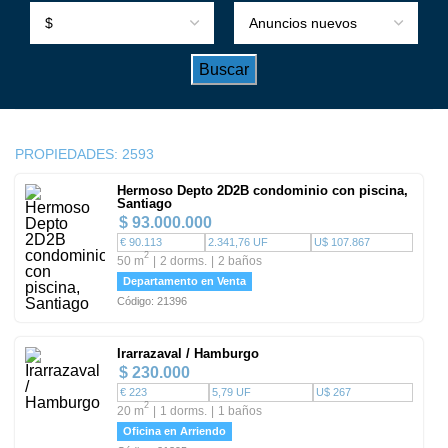
PROPIEDADES:
2593
Hermoso Depto 2D2B condominio con piscina,
Santiago
$ 93.000.000
€ 90.113
2.341,76 UF
U$ 107.867
2
50 m
2 dorms.
2 baños
Departamento en Venta
Código: 21396
Irarrazaval / Hamburgo
$ 230.000
€ 223
5,79 UF
U$ 267
2
20 m
1 dorms.
1 baños
Oficina en Arriendo