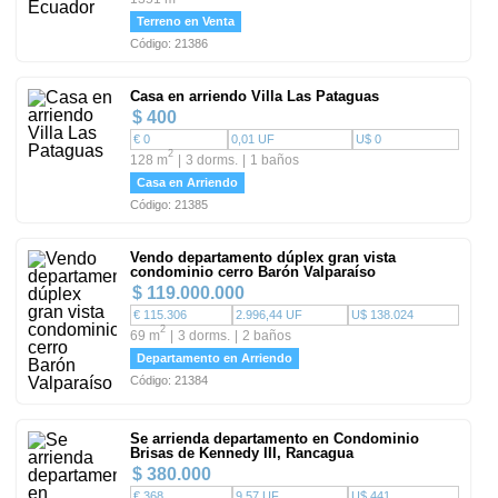
Terreno en Venta
Código: 21386
Casa en arriendo Villa Las Pataguas
$ 400
€ 0
0,01 UF
U$ 0
2
128 m
3 dorms.
1 baños
Casa en Arriendo
Código: 21385
Vendo departamento dúplex gran vista
condominio cerro Barón Valparaíso
$ 119.000.000
€ 115.306
2.996,44 UF
U$ 138.024
2
69 m
3 dorms.
2 baños
Departamento en Arriendo
Código: 21384
Se arrienda departamento en Condominio
Brisas de Kennedy III, Rancagua
$ 380.000
€ 368
9,57 UF
U$ 441