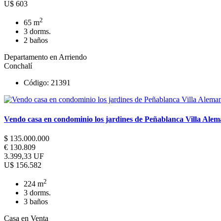
U$ 603
2
65 m
3 dorms.
2 baños
Departamento en Arriendo
Conchalí
Código: 21391
Vendo casa en condominio los jardines de Peñablanca Villa Ale
$ 135.000.000
€ 130.809
3.399,33 UF
U$ 156.582
2
224 m
3 dorms.
3 baños
Casa en Venta