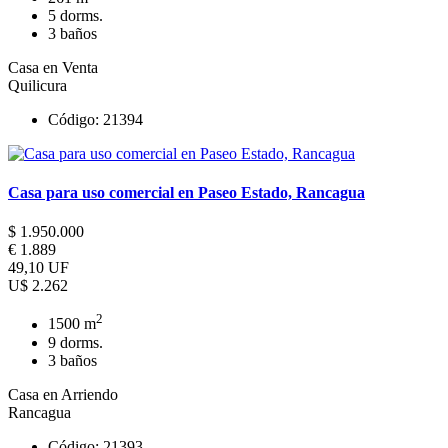
5 dorms.
3 baños
Casa en Venta
Quilicura
Código: 21394
Casa para uso comercial en Paseo Estado, Rancagua
$ 1.950.000
€ 1.889
49,10 UF
U$ 2.262
2
1500 m
9 dorms.
3 baños
Casa en Arriendo
Rancagua
Código: 21393