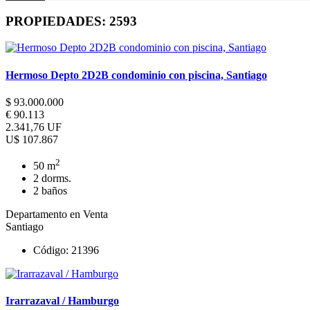
PROPIEDADES:
2593
Hermoso Depto 2D2B condominio con piscina, Santiago
$ 93.000.000
€ 90.113
2.341,76 UF
U$ 107.867
2
50 m
2 dorms.
2 baños
Departamento en Venta
Santiago
Código: 21396
Irarrazaval / Hamburgo