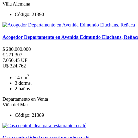
Villa Alemana
Código: 21390
Acogedor Departamento en Avenida Edmundo Eluchans, Reñac
$ 280.000.000
€ 271.307
7.050,45 UF
U$ 324.762
2
145 m
3 dorms.
2 baños
Departamento en Venta
Viña del Mar
Código: 21389
Casa central ideal para restaurante o café