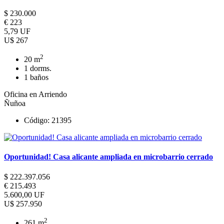
$ 230.000
€ 223
5,79 UF
U$ 267
2
20 m
1 dorms.
1 baños
Oficina en Arriendo
Ñuñoa
Código: 21395
Oportunidad! Casa alicante ampliada en microbarrio cerrado
$ 222.397.056
€ 215.493
5.600,00 UF
U$ 257.950
2
261 m