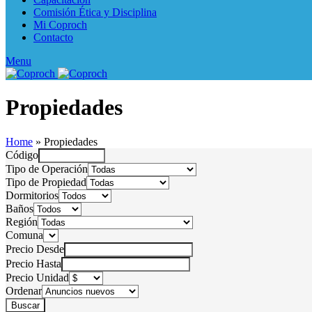
Comisión Ética y Disciplina
Mi Coproch
Contacto
Menu
Propiedades
Home
»
Propiedades
Código
Tipo de Operación
Tipo de Propiedad
Dormitorios
Baños
Región
Comuna
Precio Desde
Precio Hasta
Precio Unidad
Ordenar