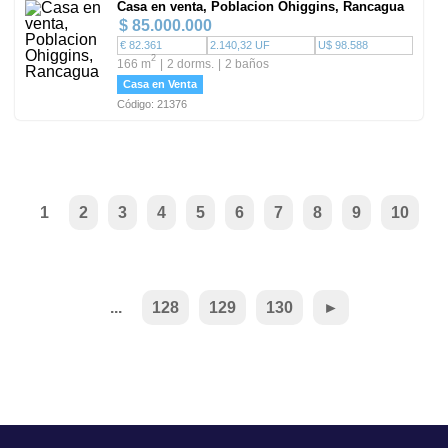
Casa en venta, Poblacion Ohiggins, Rancagua
$ 85.000.000
€ 82.361
2.140,32 UF
U$ 98.588
2
166 m
2 dorms.
2 baños
Casa en Venta
Código: 21376
1
2
3
4
5
6
7
8
9
10
...
128
129
130
►