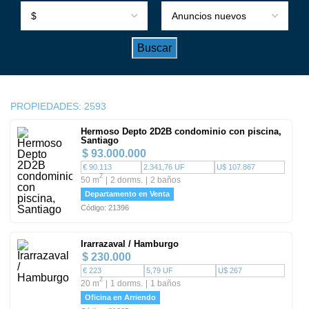
PROPIEDADES:
2593
Hermoso Depto 2D2B condominio con piscina,
Santiago
$ 93.000.000
€ 90.113
2.341,76 UF
U$ 107.867
2
50 m
2 dorms.
2 baños
Departamento en Venta
Código: 21396
Irarrazaval / Hamburgo
$ 230.000
€ 223
5,79 UF
U$ 267
2
20 m
1 dorms.
1 baños
Oficina en Arriendo