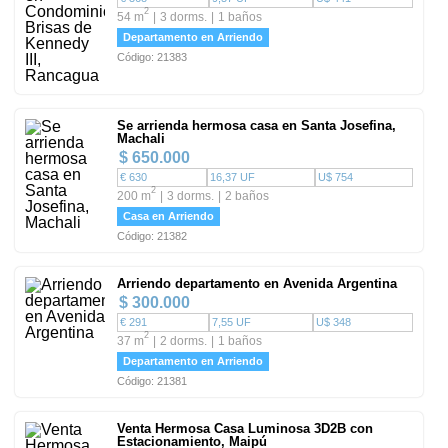
2
54 m
3 dorms.
1 baños
Departamento en Arriendo
Código: 21383
Se arrienda hermosa casa en Santa Josefina,
Machali
$ 650.000
€ 630
16,37 UF
U$ 754
2
200 m
3 dorms.
2 baños
Casa en Arriendo
Código: 21382
Arriendo departamento en Avenida Argentina
$ 300.000
€ 291
7,55 UF
U$ 348
2
37 m
2 dorms.
1 baños
Departamento en Arriendo
Código: 21381
Venta Hermosa Casa Luminosa 3D2B con
Estacionamiento, Maipú