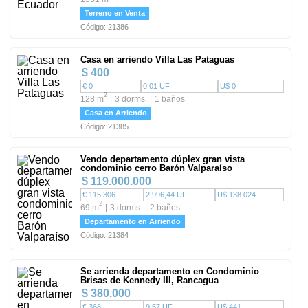
Terreno en Venta
Código: 21386
Casa en arriendo Villa Las Pataguas
$ 400
€ 0
0,01 UF
U$ 0
2
128 m
3 dorms.
1 baños
Casa en Arriendo
Código: 21385
Vendo departamento dúplex gran vista
condominio cerro Barón Valparaíso
$ 119.000.000
€ 115.306
2.996,44 UF
U$ 138.024
2
69 m
3 dorms.
2 baños
Departamento en Arriendo
Código: 21384
Se arrienda departamento en Condominio
Brisas de Kennedy III, Rancagua
$ 380.000
€ 368
9,57 UF
U$ 441