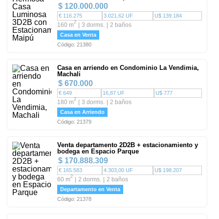
$ 120.000.000
€ 116.275
3.021,62 UF
U$ 139.184
2
160 m
3 dorms.
2 baños
Casa en Venta
Código: 21380
Casa en arriendo en Condominio La Vendimia,
Machali
$ 670.000
€ 649
16,87 UF
U$ 777
2
180 m
3 dorms.
2 baños
Casa en Arriendo
Código: 21379
Venta departamento 2D2B + estacionamiento y
bodega en Espacio Parque
$ 170.888.309
€ 165.583
4.303,00 UF
U$ 198.207
2
60 m
2 dorms.
2 baños
Departamento en Venta
Código: 21378