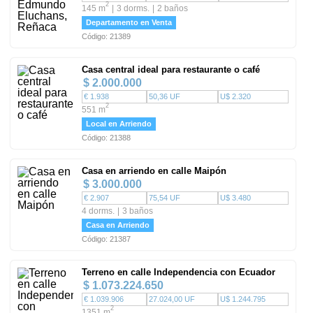
2
145 m
3 dorms.
2 baños
Departamento en Venta
Código: 21389
Casa central ideal para restaurante o café
$ 2.000.000
€ 1.938
50,36 UF
U$ 2.320
2
551 m
Local en Arriendo
Código: 21388
Casa en arriendo en calle Maipón
$ 3.000.000
€ 2.907
75,54 UF
U$ 3.480
4 dorms.
3 baños
Casa en Arriendo
Código: 21387
Terreno en calle Independencia con Ecuador
$ 1.073.224.650
€ 1.039.906
27.024,00 UF
U$ 1.244.795
2
1351 m