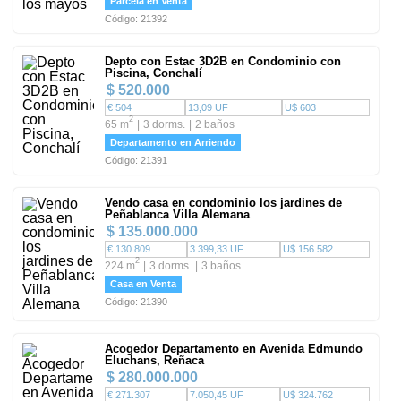
Parcela en Venta
Código: 21392
Depto con Estac 3D2B en Condominio con
Piscina, Conchalí
$ 520.000
€ 504
13,09 UF
U$ 603
2
65 m
3 dorms.
2 baños
Departamento en Arriendo
Código: 21391
Vendo casa en condominio los jardines de
Peñablanca Villa Alemana
$ 135.000.000
€ 130.809
3.399,33 UF
U$ 156.582
2
224 m
3 dorms.
3 baños
Casa en Venta
Código: 21390
Acogedor Departamento en Avenida Edmundo
Eluchans, Reñaca
$ 280.000.000
€ 271.307
7.050,45 UF
U$ 324.762