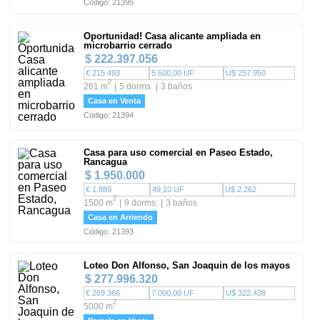
Código: 21395
Oportunidad! Casa alicante ampliada en
microbarrio cerrado
$ 222.397.056
€ 215.493
5.600,00 UF
U$ 257.950
2
261 m
5 dorms.
3 baños
Casa en Venta
Código: 21394
Casa para uso comercial en Paseo Estado,
Rancagua
$ 1.950.000
€ 1.889
49,10 UF
U$ 2.262
2
1500 m
9 dorms.
3 baños
Casa en Arriendo
Código: 21393
Loteo Don Alfonso, San Joaquin de los mayos
$ 277.996.320
€ 269.366
7.000,00 UF
U$ 322.438
2
5000 m