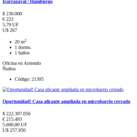
Irarrazaval / Hamburgo
$ 230.000
€ 223
5,79 UF
U$ 267
2
20 m
1 dorms.
1 baños
Oficina en Arriendo
Ñuñoa
Código: 21395
Oportunidad! Casa alicante ampliada en microbarrio cerrado
$ 222.397.056
€ 215.493
5.600,00 UF
U$ 257.950