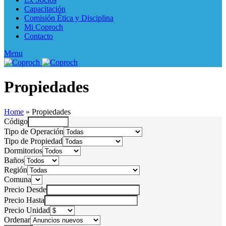
Capacitación
Comisión Ética y Disciplina
Mi Coproch
Contacto
Menu
Propiedades
Home
»
Propiedades
Código
Tipo de Operación
Tipo de Propiedad
Dormitorios
Baños
Región
Comuna
Precio Desde
Precio Hasta
Precio Unidad
Ordenar