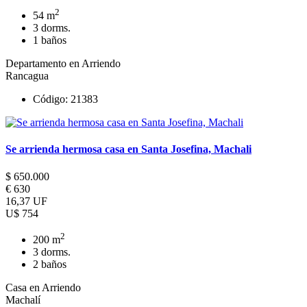
2
54 m
3 dorms.
1 baños
Departamento en Arriendo
Rancagua
Código: 21383
Se arrienda hermosa casa en Santa Josefina, Machali
$ 650.000
€ 630
16,37 UF
U$ 754
2
200 m
3 dorms.
2 baños
Casa en Arriendo
Machalí