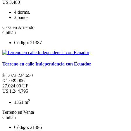
U$ 3.480
4 dorms.
3 baños
Casa en Arriendo
Chillán
Código: 21387
Terreno en calle Independencia con Ecuador
$ 1.073.224.650
€ 1.039.906
27.024,00 UF
U$ 1.244.795
2
1351 m
Terreno en Venta
Chillán
Código: 21386