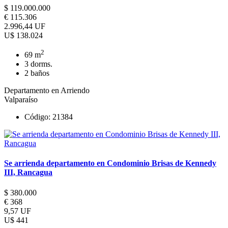
$ 119.000.000
€ 115.306
2.996,44 UF
U$ 138.024
2
69 m
3 dorms.
2 baños
Departamento en Arriendo
Valparaíso
Código: 21384
Se arrienda departamento en Condominio Brisas de Kennedy
III, Rancagua
$ 380.000
€ 368
9,57 UF
U$ 441