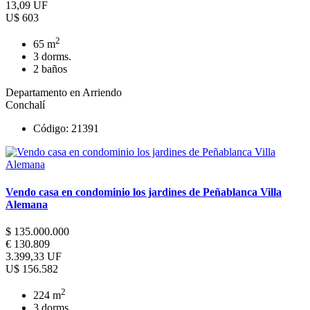
13,09 UF
U$ 603
2
65 m
3 dorms.
2 baños
Departamento en Arriendo
Conchalí
Código: 21391
Vendo casa en condominio los jardines de Peñablanca Villa
Alemana
$ 135.000.000
€ 130.809
3.399,33 UF
U$ 156.582
2
224 m
3 dorms.