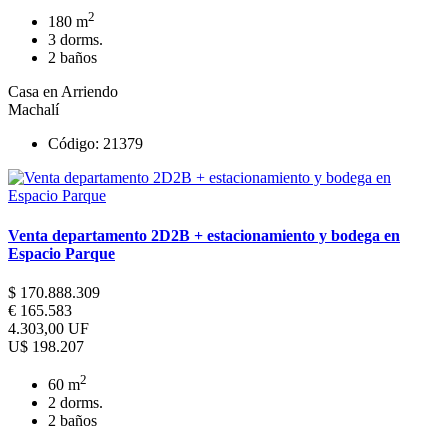
2
180 m
3 dorms.
2 baños
Casa en Arriendo
Machalí
Código: 21379
Venta departamento 2D2B + estacionamiento y bodega en
Espacio Parque
$ 170.888.309
€ 165.583
4.303,00 UF
U$ 198.207
2
60 m
2 dorms.
2 baños