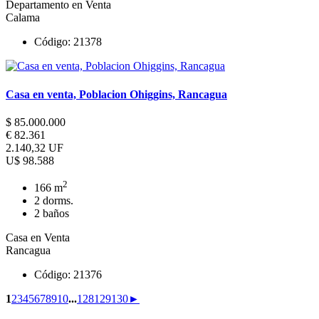
Departamento en Venta
Calama
Código: 21378
Casa en venta, Poblacion Ohiggins, Rancagua
$ 85.000.000
€ 82.361
2.140,32 UF
U$ 98.588
2
166 m
2 dorms.
2 baños
Casa en Venta
Rancagua
Código: 21376
1
2
3
4
5
6
7
8
9
10
...
128
129
130
►