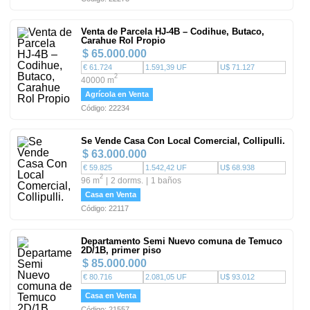
Venta de Parcela HJ-4B – Codihue, Butaco,
Carahue Rol Propio
$ 65.000.000
€ 61.724
1.591,39 UF
U$ 71.127
2
40000 m
Agrícola en Venta
Código: 22234
Se Vende Casa Con Local Comercial, Collipulli.
$ 63.000.000
€ 59.825
1.542,42 UF
U$ 68.938
2
96 m
2 dorms.
1 baños
Casa en Venta
Código: 22117
Departamento Semi Nuevo comuna de Temuco
2D/1B, primer piso
$ 85.000.000
€ 80.716
2.081,05 UF
U$ 93.012
Casa en Venta
Código: 21557