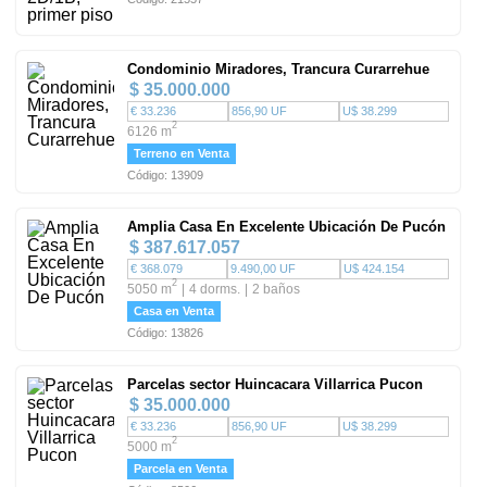
Condominio Miradores, Trancura Curarrehue
$ 35.000.000
€ 33.236
856,90 UF
U$ 38.299
2
6126 m
Terreno en Venta
Código: 13909
Amplia Casa En Excelente Ubicación De Pucón
$ 387.617.057
€ 368.079
9.490,00 UF
U$ 424.154
2
5050 m
4 dorms.
2 baños
Casa en Venta
Código: 13826
Parcelas sector Huincacara Villarrica Pucon
$ 35.000.000
€ 33.236
856,90 UF
U$ 38.299
2
5000 m
Parcela en Venta