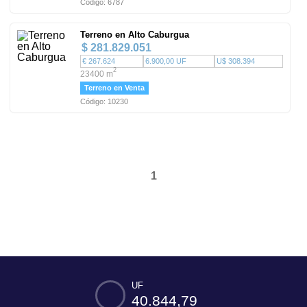
Código: 6787
Terreno en Alto Caburgua
$ 281.829.051
€ 267.624
6.900,00 UF
U$ 308.394
2
23400 m
Terreno en Venta
Código: 10230
1
UF
40.844,79