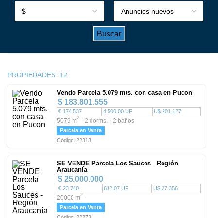
PROPIEDADES:
12
Vendo Parcela 5.079 mts. con casa en Pucon
$ 183.801.555
€ 174.537
4.500,00 UF
U$ 201.127
2
5079 m
2 dorms.
2 baños
Parcela en Venta
Código: 22313
SE VENDE Parcela Los Sauces - Región
Araucanía
$ 25.000.000
€ 23.740
612,07 UF
U$ 27.356
2
20000 m
Parcela en Venta
Código: 22273