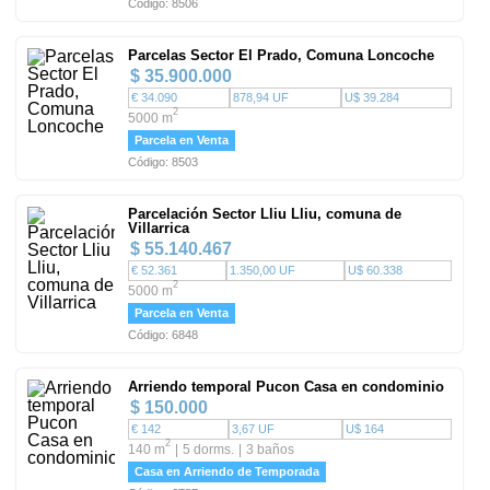
Código: 8506
Parcelas Sector El Prado, Comuna Loncoche
$ 35.900.000
€ 34.090
878,94 UF
U$ 39.284
2
5000 m
Parcela en Venta
Código: 8503
Parcelación Sector Lliu Lliu, comuna de
Villarrica
$ 55.140.467
€ 52.361
1.350,00 UF
U$ 60.338
2
5000 m
Parcela en Venta
Código: 6848
Arriendo temporal Pucon Casa en condominio
$ 150.000
€ 142
3,67 UF
U$ 164
2
140 m
5 dorms.
3 baños
Casa en Arriendo de Temporada