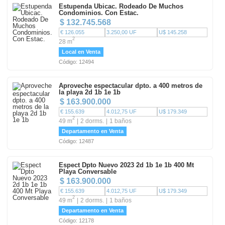
Estupenda Ubicac. Rodeado De Muchos
Condominios. Con Estac.
$ 132.745.568
€ 126.055
3.250,00 UF
U$ 145.258
2
28 m
Local en Venta
Código: 12494
Aproveche espectacular dpto. a 400 metros de
la playa 2d 1b 1e 1b
$ 163.900.000
€ 155.639
4.012,75 UF
U$ 179.349
2
49 m
2 dorms.
1 baños
Departamento en Venta
Código: 12487
Espect Dpto Nuevo 2023 2d 1b 1e 1b 400 Mt
Playa Conversable
$ 163.900.000
€ 155.639
4.012,75 UF
U$ 179.349
2
49 m
2 dorms.
1 baños
Departamento en Venta
Código: 12178