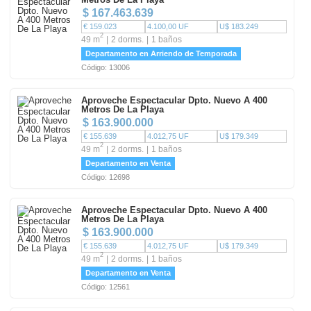
$ 167.463.639
€ 159.023
4.100,00 UF
U$ 183.249
2
49 m
2 dorms.
1 baños
Departamento en Arriendo de Temporada
Código: 13006
Aproveche Espectacular Dpto. Nuevo A 400
Metros De La Playa
$ 163.900.000
€ 155.639
4.012,75 UF
U$ 179.349
2
49 m
2 dorms.
1 baños
Departamento en Venta
Código: 12698
Aproveche Espectacular Dpto. Nuevo A 400
Metros De La Playa
$ 163.900.000
€ 155.639
4.012,75 UF
U$ 179.349
2
49 m
2 dorms.
1 baños
Departamento en Venta
Código: 12561