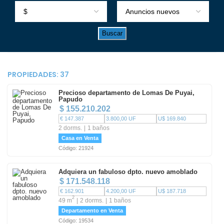
PROPIEDADES:
37
Precioso departamento de Lomas De Puyai,
Papudo
$ 155.210.202
€ 147.387
3.800,00 UF
U$ 169.840
2 dorms.
1 baños
Casa en Venta
Código: 21924
Adquiera un fabuloso dpto. nuevo amoblado
$ 171.548.118
€ 162.901
4.200,00 UF
U$ 187.718
2
49 m
2 dorms.
1 baños
Departamento en Venta
Código: 19534