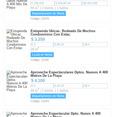
€ 159.023
4.100,00 UF
U$ 183.249
2
59 m
2 dorms.
1 baños
Departamento en Venta
Código: 13479
Estupenda Ubicac. Rodeado De Muchos
Condominios Con Estac.
$ 3.250
€ 3
0,08 UF
U$ 4
2
28 m
Local en Venta
Código: 13165
Aproveche Espectaculares Dptos. Nuevos A 400
Metros De La Playa
$ 4.100
€ 4
0,10 UF
U$ 4
2
49 m
2 dorms.
1 baños
Departamento en Venta
Código: 13164
Aproveche Espectacular Dpto. Nuevo A 400
Metros De La Playa