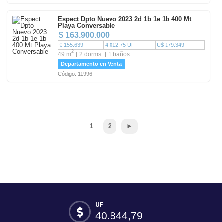
Espect Dpto Nuevo 2023 2d 1b 1e 1b 400 Mt
Playa Conversable
$ 163.900.000
€ 155.639
4.012,75 UF
U$ 179.349
2
49 m
2 dorms.
1 baños
Departamento en Venta
Código: 11996
1
2
►
UF
40.844,79