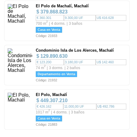
El Polo de Machalí, Machalí
$ 379.868.823
€ 360.301
9.300,00 UF
U$ 416.628
2
700 m
4 dorms.
3 baños
Casa en Venta
Código: 21933
Condominio Isla de Los Alerces, Machalí
$ 129.890.630
€ 123.200
3.180,00 UF
U$ 142.460
2
74 m
3 dorms.
2 baños
Departamento en Venta
Código: 21932
El Polo, Machalí
$ 449.307.210
€ 426.162
11.000,00 UF
U$ 492.786
2
1017 m
4 dorms.
3 baños
Casa en Venta
Código: 21883