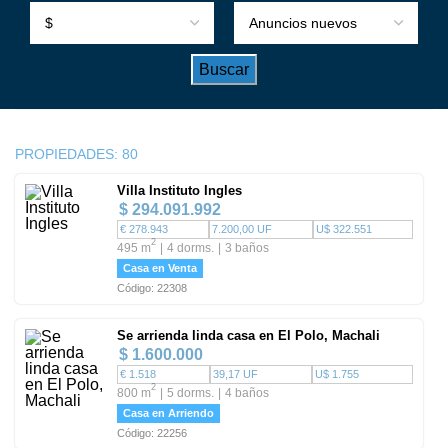
PROPIEDADES:
80
Villa Instituto Ingles
$ 294.091.992
€ 278.943
7.200,00 UF
U$ 322.551
2
495 m
4 dorms.
3 baños
Casa en Venta
Código: 22308
Se arrienda linda casa en El Polo, Machali
$ 1.600.000
€ 1.518
39,17 UF
U$ 1.755
2
800 m
5 dorms.
4 baños
Casa en Arriendo
Código: 22256