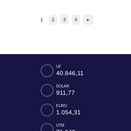
1
2
3
4
►
UF
40.846,11
DOLAR
911,77
EURO
1.054,31
UTM