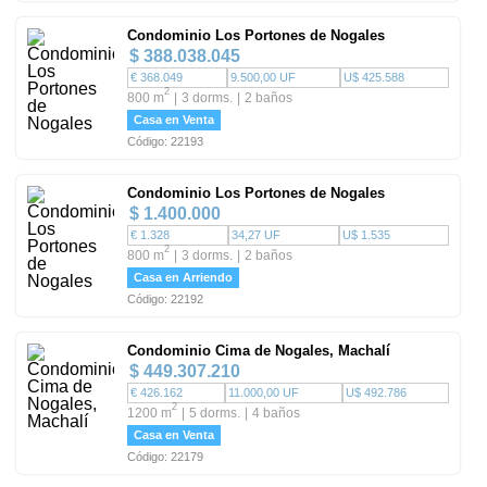
Condominio Los Portones de Nogales
$ 388.038.045
€ 368.049
9.500,00 UF
U$ 425.588
2
800 m
3 dorms.
2 baños
Casa en Venta
Código: 22193
Condominio Los Portones de Nogales
$ 1.400.000
€ 1.328
34,27 UF
U$ 1.535
2
800 m
3 dorms.
2 baños
Casa en Arriendo
Código: 22192
Condominio Cima de Nogales, Machalí
$ 449.307.210
€ 426.162
11.000,00 UF
U$ 492.786
2
1200 m
5 dorms.
4 baños
Casa en Venta
Código: 22179