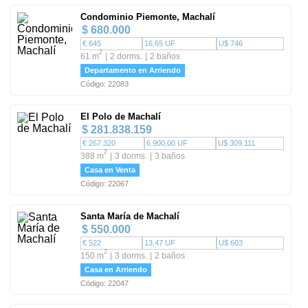
Condominio Piemonte, Machalí
$ 680.000
€ 645
16,65 UF
U$ 746
2
61 m
2 dorms.
2 baños
Departamento en Arriendo
Código: 22083
El Polo de Machalí
$ 281.838.159
€ 267.320
6.900,00 UF
U$ 309.111
2
388 m
3 dorms.
3 baños
Casa en Venta
Código: 22067
Santa María de Machalí
$ 550.000
€ 522
13,47 UF
U$ 603
2
150 m
3 dorms.
2 baños
Casa en Arriendo
Código: 22047