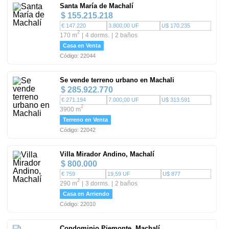
Santa María de Machalí
$ 155.215.218
€ 147.220
3.800,00 UF
U$ 170.235
2
170 m
4 dorms.
2 baños
Casa en Venta
Código: 22044
Se vende terreno urbano en Machali
$ 285.922.770
€ 271.194
7.000,00 UF
U$ 313.591
2
3900 m
Terreno en Venta
Código: 22042
Villa Mirador Andino, Machalí
$ 800.000
€ 759
19,59 UF
U$ 877
2
290 m
3 dorms.
2 baños
Casa en Arriendo
Código: 22010
Condominio Piemonte, Machalí