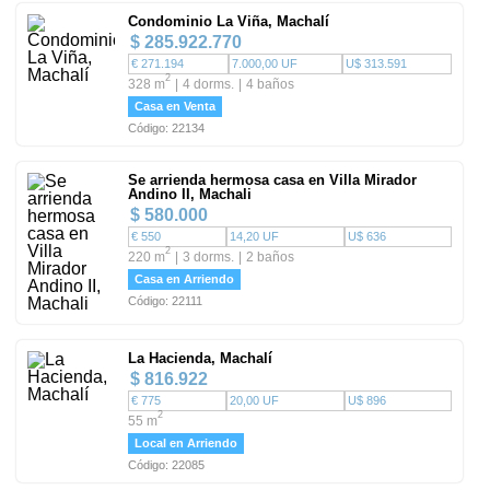
Condominio La Viña, Machalí
$ 285.922.770
€ 271.194
7.000,00 UF
U$ 313.591
2
328 m
4 dorms.
4 baños
Casa en Venta
Código: 22134
Se arrienda hermosa casa en Villa Mirador
Andino II, Machali
$ 580.000
€ 550
14,20 UF
U$ 636
2
220 m
3 dorms.
2 baños
Casa en Arriendo
Código: 22111
La Hacienda, Machalí
$ 816.922
€ 775
20,00 UF
U$ 896
2
55 m
Local en Arriendo
Código: 22085