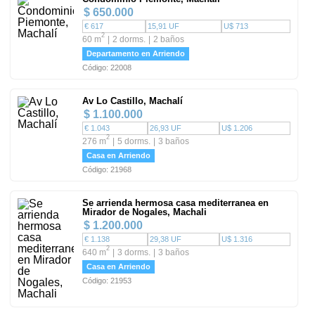
$ 650.000
€ 617
15,91 UF
U$ 713
2
60 m
2 dorms.
2 baños
Departamento en Arriendo
Código: 22008
Av Lo Castillo, Machalí
$ 1.100.000
€ 1.043
26,93 UF
U$ 1.206
2
276 m
5 dorms.
3 baños
Casa en Arriendo
Código: 21968
Se arrienda hermosa casa mediterranea en
Mirador de Nogales, Machali
$ 1.200.000
€ 1.138
29,38 UF
U$ 1.316
2
640 m
3 dorms.
3 baños
Casa en Arriendo
Código: 21953