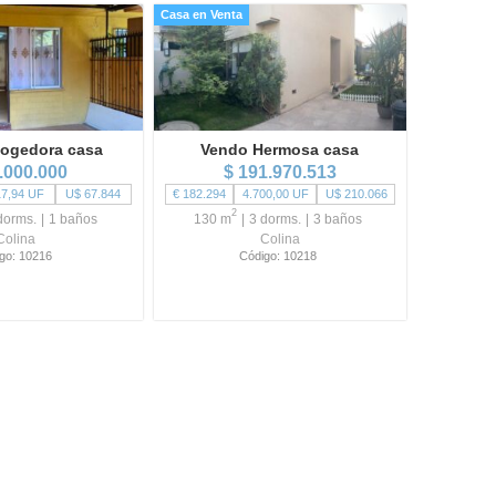
Casa en Venta
ogedora casa
Vendo Hermosa casa
.000.000
$ 191.970.513
17,94 UF
U$ 67.844
€ 182.294
4.700,00 UF
U$ 210.066
2
dorms.
1 baños
130 m
3 dorms.
3 baños
Colina
Colina
go: 10216
Código: 10218