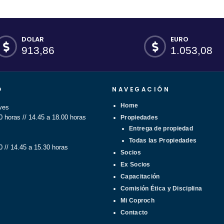
DOLAR
EURO
913,86
1.053,08
O
NAVEGACIÓN
Home
ves
0 horas // 14.45 a 18.00 horas
Propiedades
Entrega de propiedad
Todas las Propiedades
0 // 14.45 a 15.30 horas
Socios
Ex Socios
Capacitación
Comisión Ética y Disciplina
Mi Coproch
Contacto