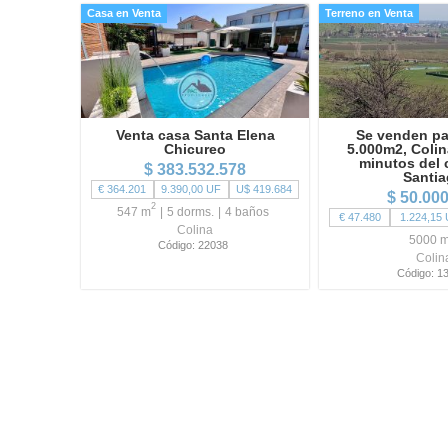
Casa en Venta
Terreno en Venta
Venta casa Santa Elena
Se venden pa
Chicureo
5.000m2, Colin
minutos del 
$ 383.532.578
Santi
€ 364.201
9.390,00 UF
U$ 419.684
$ 50.00
2
547 m
5 dorms.
4 baños
€ 47.480
1.224,15
Colina
5000 
Código: 22038
Colin
Código: 1