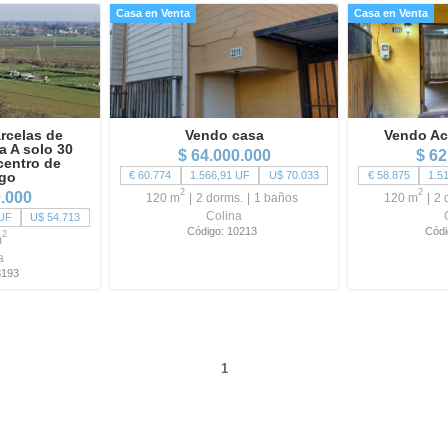
Casa en Venta
Casa en Venta
rcelas de
Vendo casa
Vendo Ac
a A solo 30
$ 64.000.000
$ 62
centro de
ago
€ 60.774
1.566,91 UF
U$ 70.033
€ 58.875
1.5
2
2
0.000
120 m
2 dorms.
1 baños
120 m
2 
Colina
 UF
U$ 54.713
Código: 10213
Códi
2
m
a
3193
1