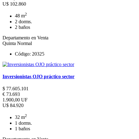
U$ 102.860
2
48 m
2 dorms.
2 baños
Departamento en Venta
Quinta Normal
Código: 20325
Inversionistas OJO práctico sector
$ 77.605.101
€ 73.693
1.900,00 UF
U$ 84.920
2
32 m
1 dorms.
1 baños