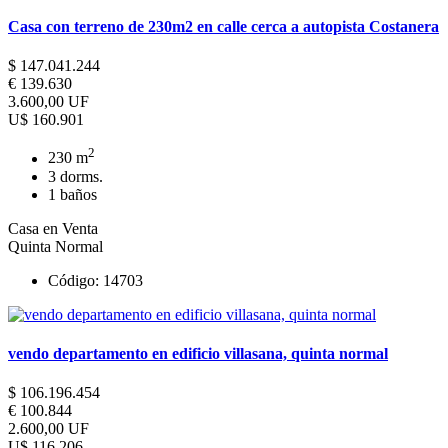
Casa con terreno de 230m2 en calle cerca a autopista Costanera
$ 147.041.244
€ 139.630
3.600,00 UF
U$ 160.901
2
230 m
3 dorms.
1 baños
Casa en Venta
Quinta Normal
Código: 14703
vendo departamento en edificio villasana, quinta normal
$ 106.196.454
€ 100.844
2.600,00 UF
U$ 116.206