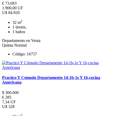
€ 73.693
1.900,00 UF
U$ 84.920
2
32 m
1 dorms.
1 baños
Departamento en Venta
Quinta Normal
Código: 16757
Practico Y Cómodo Departamento 1d-1b-1e Y 1b,cocina
Americana
$ 300.000
€ 285
7,34 UF
U$ 328
2