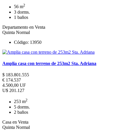
2
56 m
3 dorms.
1 baños
Departamento en Venta
Quinta Normal
Código: 13950
Amplia casa con terreno de 253m2 Sta. Adriana
$ 183.801.555
€ 174.537
4.500,00 UF
U$ 201.127
2
253 m
5 dorms.
2 baños
Casa en Venta
Quinta Normal