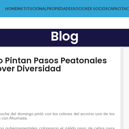
HOME
INSTITUCIONAL
PROPIEDADES
SOCIOS
EX SOCIOS
CAPACITAC
Blog
o Pintan Pasos Peatonales
ver Diversidad
oche del domingo pintó con los colores del arcoíris uno de los
da con Ahumada.
 no gubernamentales colorearon el pálido paso de cebra para