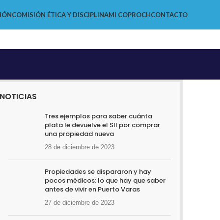
IÓN
COMISIÓN ÉTICA Y DISCIPLINA
MI COPROCH
CONTACTO
NOTICIAS
Tres ejemplos para saber cuánta
plata le devuelve el SII por comprar
una propiedad nueva
28 de diciembre de 2023
Propiedades se dispararon y hay
pocos médicos: lo que hay que saber
antes de vivir en Puerto Varas
27 de diciembre de 2023