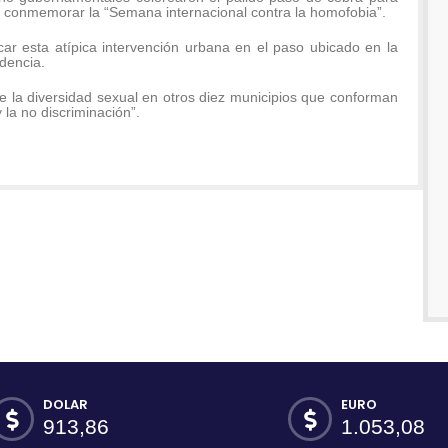
 conmemorar la “Semana internacional contra la homofobia”.
icar esta atípica intervención urbana en el paso ubicado en la
idencia.
e la diversidad sexual en otros diez municipios que conforman
 la no discriminación”.
DOLAR
EURO
913,86
1.053,08