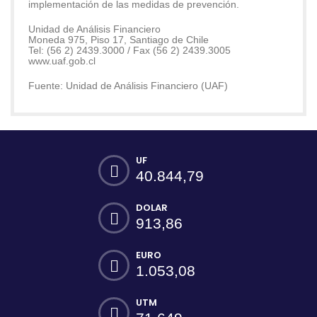
implementación de las medidas de prevención.
Unidad de Análisis Financiero
Moneda 975, Piso 17, Santiago de Chile
Tel: (56 2) 2439.3000 / Fax (56 2) 2439.3005
www.uaf.gob.cl
Fuente: Unidad de Análisis Financiero (UAF)
UF
40.844,79
DOLAR
913,86
EURO
1.053,08
UTM