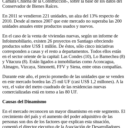
Cámara Chilena de la Construcción-, sobre la base de los datos del
Conservador de Bienes Raíces.
En 2011 se vendieron 221 unidades, un alza del 13% respecto de
2010. Desde al menos 2007 que este mercado no superaba las 200
unidades anuales entre productos usados y nuevos.
En el caso de la venta de viviendas nuevas, según un informe de
Infoinmobiliario, existen 26 proyectos en Santiago ofreciendo
productos sobre US$ 1 millón. De éstos, sólo cinco iniciativas
corresponden a casas y el resto a departamentos. Todos ellos están
en el sector oriente de la capital: Las Condes (10), Lo Barnechea (8)
y Vitacura (8). Están ligados a inmobiliarias como Aconcagua,
Almagro, Vizcaya, Simonetti, FFV y Siena, entre otras compañías.
Durante este año, el precio promedio de las unidades que se venden
en este mercado bordea las 25 mil UF (casi US$ 1,2 millones). A la
vez, el valor del metro cuadrado de las residencias nuevas
comercializadas está en torno a las 80 UF.
Causas del Dinamismo
En el mercado reconocen un mayor dinamismo en este segmento. El
crecimiento del país y el aumento del poder adquisitivo de las
personas son dos de los factores que explican esta situación,
comentó el director ejecutivo de la Asociación de Desarrolladores