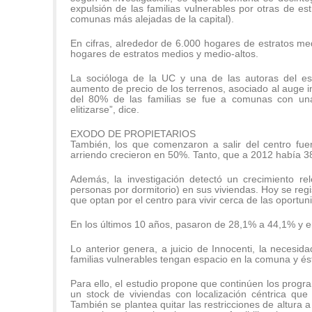
expulsión de las familias vulnerables por otras de es
comunas más alejadas de la capital).
En cifras, alrededor de 6.000 hogares de estratos med
hogares de estratos medios y medio-altos.
La socióloga de la UC y una de las autoras del est
aumento de precio de los terrenos, asociado al auge i
del 80% de las familias se fue a comunas con un
elitizarse”, dice.
EXODO DE PROPIETARIOS
También, los que comenzaron a salir del centro fuero
arriendo crecieron en 50%. Tanto, que a 2012 había 38
Además, la investigación detectó un crecimiento re
personas por dormitorio) en sus viviendas. Hoy se regi
que optan por el centro para vivir cerca de las oportun
En los últimos 10 años, pasaron de 28,1% a 44,1% y e
Lo anterior genera, a juicio de Innocenti, la necesi
familias vulnerables tengan espacio en la comuna y ésta
Para ello, el estudio propone que continúen los progr
un stock de viviendas con localización céntrica que 
También se plantea quitar las restricciones de altura a 