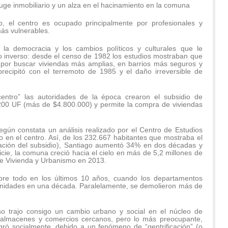
auge inmobiliario y un alza en el hacinamiento en la comuna
o, el centro es ocupado principalmente por profesionales y
más vulnerables.
 la democracia y los cambios políticos y culturales que le
o inverso: desde el censo de 1982 los estudios mostraban que
 por buscar viviendas más amplias, en barrios más seguros y
precipitó con el terremoto de 1985 y el daño irreversible de
centro” las autoridades de la época crearon el subsidio de
200 UF (más de $4.800.000) y permite la compra de viviendas
egún constata un análisis realizado por el Centro de Estudios
o en el centro. Así, de los 232.667 habitantes que mostraba el
icación del subsidio), Santiago aumentó 34% en dos décadas y
ie, la comuna creció hacia el cielo en más de 5,2 millones de
 de Vivienda y Urbanismo en 2013.
obre todo en los últimos 10 años, cuando los departamentos
nidades en una década. Paralelamente, se demolieron más de
so trajo consigo un cambio urbano y social en el núcleo de
s almacenes y comercios cercanos, pero lo más preocupante,
gró socialmente, debido a un fenómeno de “gentrificación” (o