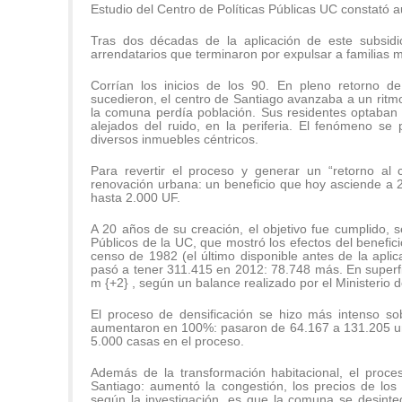
Estudio del Centro de Políticas Públicas UC constató 
Tras dos décadas de la aplicación de este subsidi
arrendatarios que terminaron por expulsar a familias 
Corrían los inicios de los 90. En pleno retorno de
sucedieron, el centro de Santiago avanzaba a un ritm
la comuna perdía población. Sus residentes optaban
alejados del ruido, en la periferia. El fenómeno se 
diversos inmuebles céntricos.
Para revertir el proceso y generar un “retorno al 
renovación urbana: un beneficio que hoy asciende a 
hasta 2.000 UF.
A 20 años de su creación, el objetivo fue cumplido, s
Públicos de la UC, que mostró los efectos del benefici
censo de 1982 (el último disponible antes de la apl
pasó a tener 311.415 en 2012: 78.748 más. En superfic
m {+2} , según un balance realizado por el Ministerio
El proceso de densificación se hizo más intenso s
aumentaron en 100%: pasaron de 64.167 a 131.205 u
5.000 casas en el proceso.
Además de la transformación habitacional, el proce
Santiago: aumentó la congestión, los precios de lo
según la investigación, es que la comuna se desinte