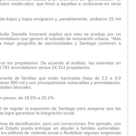
tratos medio-altos, que forzó a aquellas a reubicarse en otras
io-bajos y bajos emigraron y, paralelamente, arribaron 25 mil
udio Daniella Innocenti explica que esto se produjo por un
nmobiliario que generó el subsidio de renovación urbana. “Más
a mejor geografía de oportunidades y Santiago comenzó a
n los propietarios. De acuerdo al análisis, las viviendas en
.781 arrendatarios versus 24.314 propietarios.
levante de familias que están hacinadas (tasa de 2,5 a 4,9
stran 800 mil y son principalmente vulnerables y arrendatarios,
idades laborales.
n piezas, de 18,6% a 28,1%.
dad de regular la expansión de Santiago para asegurar que las
 logre garantizar la integración social.
amas de densificación, pero con correcciones. Por ejemplo, con
el Estado pueda entregar en alquiler a familias vulnerables.
los edificios de vivienda social o flexibilizar algunas exigencias