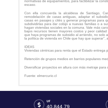
normativas de equipamientos, para factibilizar la cons
escaso.
Con ella concuerda la alcaldesa de Santiago, Ca
remodelación de casas antiguas, adaptar el subsid
casas en pasajes y cités y generar programas para q
subdividirlas para dar cobijo a nuevas familias o a su
hagan viviendas sociales en la comuna. Vale más caro, 
bajos recursos tienen mayores costos y peor calidad
que haya programas de subsidio al arriendo, no solo 
la política de vivienda en Chile que hay que superar”, 
IDEAS
Viviendas céntricas para renta que el Estado entrega p
Retención de grupos medios en barrios populares media
Diversificar proyectos en altura con más metraje para d
Fuente: elmercurio.cl
UF
40.844,79