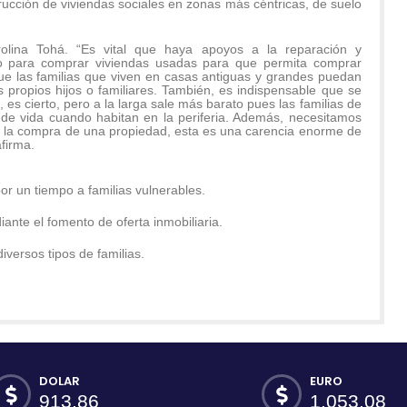
trucción de viviendas sociales en zonas más céntricas, de suelo
rolina Tohá. “Es vital que haya apoyos a la reparación y
io para comprar viviendas usadas para que permita comprar
ue las familias que viven en casas antiguas y grandes puedan
s propios hijos o familiares. También, es indispensable que se
es cierto, pero a la larga sale más barato pues las familias de
 de vida cuando habitan en la periferia. Además, necesitamos
a la compra de una propiedad, esta es una carencia enorme de
afirma.
or un tiempo a familias vulnerables.
nte el fomento de oferta inmobiliaria.
iversos tipos de familias.
DOLAR
EURO
913,86
1.053,08