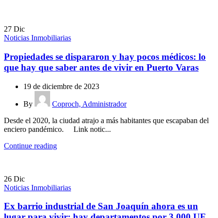
27
Dic
Noticias Inmobiliarias
Propiedades se dispararon y hay pocos médicos: lo
que hay que saber antes de vivir en Puerto Varas
19 de diciembre de 2023
By
Coproch, Administrador
Desde el 2020, la ciudad atrajo a más habitantes que escapaban del
enciero pandémico. Link notic...
Continue reading
26
Dic
Noticias Inmobiliarias
Ex barrio industrial de San Joaquín ahora es un
lugar para vivir: hay departamentos por 3.000 UF