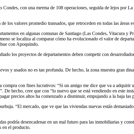
as Condes, con una merma de 108 operaciones, seguida de lejos por La
 de los valores promedio transados, que retroceden en todas las áreas e
departamentos en algunas comunas de Santiago (Las Condes, Vitacura y P
ómeno se localiza al comparar cómo ha evolucionado el valor de departa
ehue con Apoquindo.
udiado los proyectos de departamentos deben competir con desarrollado
evos y usados no es tan profunda. De hecho, la zona muestra gran dinami
 la compra con fines lucrativos: “Si un amigo me dice que va a adquir
”. De hecho, cree que con “lo nuevo que se está vendiendo en este instan
pagar precios altos ha comenzado a disminuir, empujando a la baja las p
 burbuja. “El mercado, que ve que las viviendas nuevas están demasiado 
das podría desencadenar en un mal futuro para las inmobiliarias y const
 en el producto.