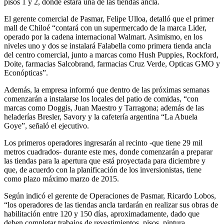
pisos 1 y 2, donde estará una de las tiendas ancla.
El gerente comercial de Pasmar, Felipe Ulloa, detalló que el primer
mall de Chiloé “contará con un supermercado de la marca Lider,
operado por la cadena internacional Walmart. Asimismo, en los
niveles uno y dos se instalará Falabella como primera tienda ancla
del centro comercial, junto a marcas como Hush Puppies, Rockford,
Doite, farmacias Salcobrand, farmacias Cruz Verde, Opticas GMO y
Econópticas”.
Además, la empresa informó que dentro de las próximas semanas
comenzarán a instalarse los locales del patio de comidas, “con
marcas como Doggis, Juan Maestro y Tarragona; además de las
heladerías Bresler, Savory y la cafetería argentina “La Abuela
Goye”, señaló el ejecutivo.
Los primeros operadores ingresarán al recinto -que tiene 29 mil
metros cuadrados- durante este mes, donde comenzarán a preparar
las tiendas para la apertura que está proyectada para diciembre y
que, de acuerdo con la planificación de los inversionistas, tiene
como plazo máximo marzo de 2015.
Según indicó el gerente de Operaciones de Pasmar, Ricardo Lobos,
“los operadores de las tiendas ancla tardarán en realizar sus obras de
habilitación entre 120 y 150 días, aproximadamente, dado que
deben completar trabajos de revestimientos, pisos, pintura,