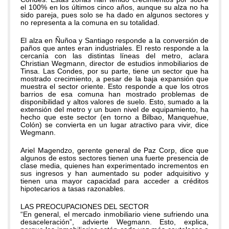
el 100% en los últimos cinco años, aunque su alza no ha
sido pareja, pues solo se ha dado en algunos sectores y
no representa a la comuna en su totalidad.
El alza en Ñuñoa y Santiago responde a la conversión de
paños que antes eran industriales. El resto responde a la
cercanía con las distintas líneas del metro, aclara
Christian Wegmann, director de estudios inmobiliarios de
Tinsa. Las Condes, por su parte, tiene un sector que ha
mostrado crecimiento, a pesar de la baja expansión que
muestra el sector oriente. Esto responde a que los otros
barrios de esa comuna han mostrado problemas de
disponibilidad y altos valores de suelo. Esto, sumado a la
extensión del metro y un buen nivel de equipamiento, ha
hecho que este sector (en torno a Bilbao, Manquehue,
Colón) se convierta en un lugar atractivo para vivir, dice
Wegmann.
Ariel Magendzo, gerente general de Paz Corp, dice que
algunos de estos sectores tienen una fuerte presencia de
clase media, quienes han experimentado incrementos en
sus ingresos y han aumentado su poder adquisitivo y
tienen una mayor capacidad para acceder a créditos
hipotecarios a tasas razonables.
LAS PREOCUPACIONES DEL SECTOR
“En general, el mercado inmobiliario viene sufriendo una
desaceleración”, advierte Wegmann. Esto, explica,