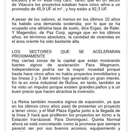
escasos y el m² está muy caro. Tanto, que en un sector
de Vitacura los proyectos estaban hace cinco años a un
promedio de 45,9 UF el m² , y hoy están a 92,3 UF.
A pesar de los valores, al menos en los últimos 10 años
ha habido una demanda sostenida, por lo que se ha
ocupado una altísima tasa de suelo, dice Ergas, de Ralei.
Y Magendzo, de Paz Corp, agrega que en los últimos
años, en términos absolutos, la cantidad de viviendas en
el área oriente ha sido bastante alta.
LOS SECTORES QUE SE ACELERARAN
PROXIMAMENTE
Hay ciertas zonas de la capital que están mostrando
fuertes signos de aceleración. Para Wegmann,
Independencia podría ser la mayor novedad porque
hasta hace cinco años no había proyectos inmobiliarios y
las líneas 2 y 3 del metro han generado un gran interés.
En la ex zona industrial de Ñuñoa, en tanto, también se
ha visto un impulso porque existen grandes paños y a un
buen precio que hacen atractiva la inversión.
La Reina también muestra signos de expansión, ya que
en los últimos cinco años pasó de presentar un proyecto
a tener cinco, y el Mall Plaza Egaña junto a la llegada de
la línea 3 hará que proliferen los proyectos en torno a la
Estación Irarrázaval. Para Domínguez, Quinta Normal
ahora se está concretando como la promesa que siempre
pareció ser por sus buenos accesos, equipamiento y