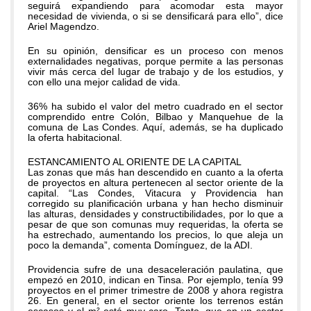
seguirá expandiendo para acomodar esta mayor
necesidad de vivienda, o si se densificará para ello”, dice
Ariel Magendzo.
En su opinión, densificar es un proceso con menos
externalidades negativas, porque permite a las personas
vivir más cerca del lugar de trabajo y de los estudios, y
con ello una mejor calidad de vida.
36% ha subido el valor del metro cuadrado en el sector
comprendido entre Colón, Bilbao y Manquehue de la
comuna de Las Condes. Aquí, además, se ha duplicado
la oferta habitacional.
ESTANCAMIENTO AL ORIENTE DE LA CAPITAL
Las zonas que más han descendido en cuanto a la oferta
de proyectos en altura pertenecen al sector oriente de la
capital. “Las Condes, Vitacura y Providencia han
corregido su planificación urbana y han hecho disminuir
las alturas, densidades y constructibilidades, por lo que a
pesar de que son comunas muy requeridas, la oferta se
ha estrechado, aumentando los precios, lo que aleja un
poco la demanda”, comenta Domínguez, de la ADI.
Providencia sufre de una desaceleración paulatina, que
empezó en 2010, indican en Tinsa. Por ejemplo, tenía 99
proyectos en el primer trimestre de 2008 y ahora registra
26. En general, en el sector oriente los terrenos están