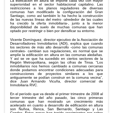
La edificación en altura se impone cada vez con mayor
superioridad en el sector habitacional capitalino. Las
restricciones a los planos reguladores de diversas
comunas han modificado la configuración del Gran
Santiago, como así también lo ha hecho la construcción
de las nuevas líneas del metro -alrededor de las cuales
ha crecido la oferta inmobiliaria-, junto a la menor
disponibilidad de suelo de muchas comunas que han
optado por restringir o bien por densificar su entorno.
Vicente Domínguez, director ejecutivo de la Asociación de
Desarrolladores Inmobiliarios (ADI), explica que cuando
los sectores de más alto desarrollo -como las comunas
centrales- cambian sus regulaciones, es normal que se
amplíe la edificación en altura en las comunas aledañas.
Y así se ve que ha sucedido en ciertos sectores de la
Región Metropolitana, según las cifras de Tinsa. “Los
inmobiliarios nos hemos cambiado a comunas cercanas
donde podamos encontrar condiciones adecuadas para
construcciones de proyectos similares a los que
antiguamente se podían construir en la comuna vecina”,
dice Juan Armando Vicuña, director comercial de
Inmobiliaria RVC.
En el período que va desde el primer trimestre de 2008 al
tercer trimestre del año pasado, las cinco primeras
comunas que han mostrado un crecimiento más
acelerado en cuanto a desarrollo de edificación en altura
son Ñuñoa, Renca, San Bernardo, Santiago y Las
Condes. Estas zonas han tenido crecimientos por sobre