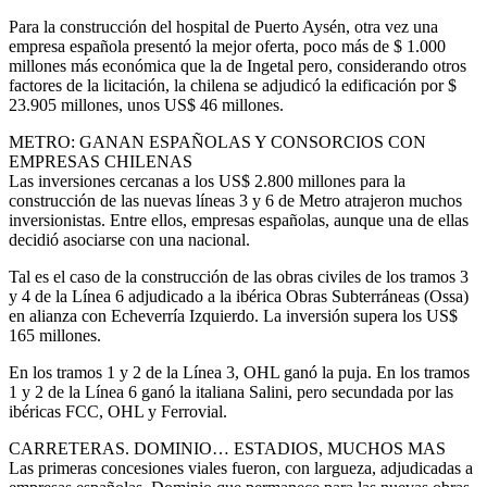
Para la construcción del hospital de Puerto Aysén, otra vez una
empresa española presentó la mejor oferta, poco más de $ 1.000
millones más económica que la de Ingetal pero, considerando otros
factores de la licitación, la chilena se adjudicó la edificación por $
23.905 millones, unos US$ 46 millones.
METRO: GANAN ESPAÑOLAS Y CONSORCIOS CON
EMPRESAS CHILENAS
Las inversiones cercanas a los US$ 2.800 millones para la
construcción de las nuevas líneas 3 y 6 de Metro atrajeron muchos
inversionistas. Entre ellos, empresas españolas, aunque una de ellas
decidió asociarse con una nacional.
Tal es el caso de la construcción de las obras civiles de los tramos 3
y 4 de la Línea 6 adjudicado a la ibérica Obras Subterráneas (Ossa)
en alianza con Echeverría Izquierdo. La inversión supera los US$
165 millones.
En los tramos 1 y 2 de la Línea 3, OHL ganó la puja. En los tramos
1 y 2 de la Línea 6 ganó la italiana Salini, pero secundada por las
ibéricas FCC, OHL y Ferrovial.
CARRETERAS. DOMINIO… ESTADIOS, MUCHOS MAS
Las primeras concesiones viales fueron, con largueza, adjudicadas a