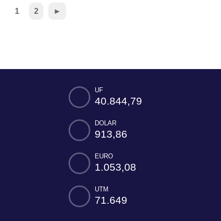
1
2
►
UF
40.844,79
DOLAR
913,86
EURO
1.053,08
UTM
71.649