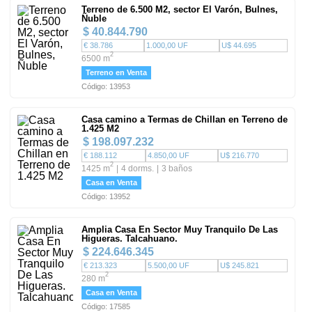
Terreno de 6.500 M2, sector El Varón, Bulnes,
Ñuble
$ 40.844.790
€ 38.786
1.000,00 UF
U$ 44.695
2
6500 m
Terreno en Venta
Código: 13953
Casa camino a Termas de Chillan en Terreno de
1.425 M2
$ 198.097.232
€ 188.112
4.850,00 UF
U$ 216.770
2
1425 m
4 dorms.
3 baños
Casa en Venta
Código: 13952
Amplia Casa En Sector Muy Tranquilo De Las
Higueras. Talcahuano.
$ 224.646.345
€ 213.323
5.500,00 UF
U$ 245.821
2
280 m
Casa en Venta
Código: 17585