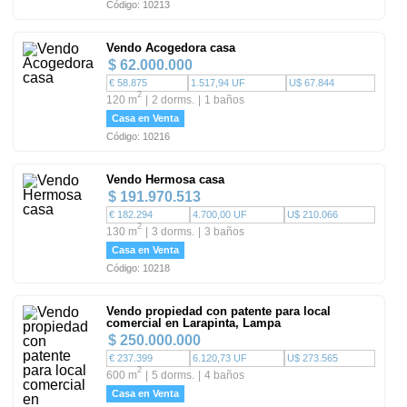
Código: 10213
Vendo Acogedora casa
$ 62.000.000
€ 58.875
1.517,94 UF
U$ 67.844
2
120 m
2 dorms.
1 baños
Casa en Venta
Código: 10216
Vendo Hermosa casa
$ 191.970.513
€ 182.294
4.700,00 UF
U$ 210.066
2
130 m
3 dorms.
3 baños
Casa en Venta
Código: 10218
Vendo propiedad con patente para local
comercial en Larapinta, Lampa
$ 250.000.000
€ 237.399
6.120,73 UF
U$ 273.565
2
600 m
5 dorms.
4 baños
Casa en Venta