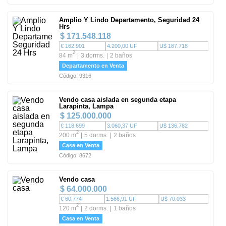
Amplio Y Lindo Departamento, Seguridad 24
Hrs
$ 171.548.118
€ 162.901
4.200,00 UF
U$ 187.718
2
84 m
3 dorms.
2 baños
Departamento en Venta
Código: 9316
Vendo casa aislada en segunda etapa
Larapinta, Lampa
$ 125.000.000
€ 118.699
3.060,37 UF
U$ 136.782
2
200 m
5 dorms.
2 baños
Casa en Venta
Código: 8672
Vendo casa
$ 64.000.000
€ 60.774
1.566,91 UF
U$ 70.033
2
120 m
2 dorms.
1 baños
Casa en Venta