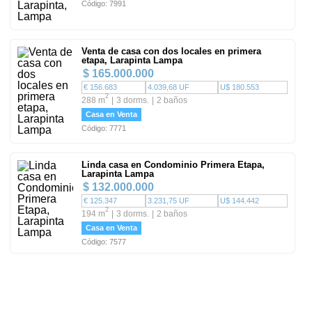
Código: 7991
Venta de casa con dos locales en primera
etapa, Larapinta Lampa
$ 165.000.000
€ 156.683
4.039,68 UF
U$ 180.553
2
288 m
3 dorms.
2 baños
Casa en Venta
Código: 7771
Linda casa en Condominio Primera Etapa,
Larapinta Lampa
$ 132.000.000
€ 125.347
3.231,75 UF
U$ 144.442
2
194 m
3 dorms.
2 baños
Casa en Venta
Código: 7577