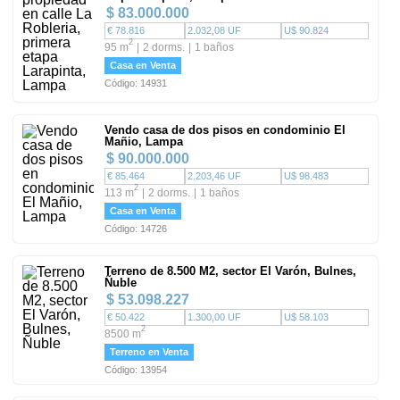
$ 83.000.000
€ 78.816
2.032,08 UF
U$ 90.824
2
95 m
2 dorms.
1 baños
Casa en Venta
Código: 14931
Vendo casa de dos pisos en condominio El
Mañio, Lampa
$ 90.000.000
€ 85.464
2.203,46 UF
U$ 98.483
2
113 m
2 dorms.
1 baños
Casa en Venta
Código: 14726
Terreno de 8.500 M2, sector El Varón, Bulnes,
Ñuble
$ 53.098.227
€ 50.422
1.300,00 UF
U$ 58.103
2
8500 m
Terreno en Venta
Código: 13954