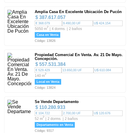
Amplia Casa En Excelente Ubicación De Pucón
$ 387.617.057
€ 368.079
9.490,00 UF
U$ 424.154
2
5050 m
4 dorms.
2 baños
Casa en Venta
Código: 13826
Propiedad Comercial En Venta. Av. 21 De Mayo.
Concepción.
$ 557.531.384
€ 529.429
13.650,00 UF
U$ 610.084
2
140 m
Local en Venta
Código: 13824
Se Vende Departamento
$ 110.280.933
€ 104.722
2.700,00 UF
U$ 120.676
2
52 m
2 dorms.
2 baños
Departamento en Venta
Código: 9317