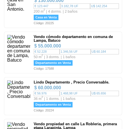
$ 130.000.000
€ 123.447
3.182,78 UF
U$ 142.254
2
200 m
4 dorms.
2 baños
Casa en Venta
Código: 20225
Vendo cómodo departamento en comuna de
Lampa, Batuco
$ 55.000.000
€ 52.228
1.346,56 UF
U$ 60.184
2
50 m
3 dorms.
1 baños
Departamento en Venta
Código: 17588
Lindo Departamento , Precio Conversable.
$ 60.000.000
€ 56.976
1.468,98 UF
U$ 65.656
2
36 m
1 dorms.
1 baños
Departamento en Venta
Código: 20224
Vendo propiedad en calle La Robleria, primera
etapa Larapinta, Lampa