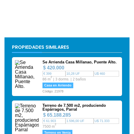
PROPIEDADES SIMILARES
Se Arrienda Casa Millanao, Puente Alto.
$ 420.000
€ 399
10,28 UF
U$ 460
2
86 m
3 dorms.
2 baños
Casa en Arriendo
Código: 21978
Terreno de 7.500 m2, produciendo
Espárragos, Parral
$ 65.188.285
€ 61.903
1.596,00 UF
U$ 71.333
2
7500 m
Terreno en Venta