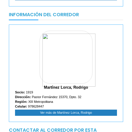
INFORMACIÓN DEL CORREDOR
Martínez Lorca, Rodrigo
Socio:
1919
Dirección:
Pastor Fernández 15370, Dpto. 32
Región:
XIII Metropolitana
Celular:
978628447
Ver más de Martínez Lorca, Rodrigo
CONTACTAR AL CORREDOR POR ESTA