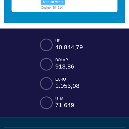
Sitio en Venta
Código: 504814
UF
40.844,79
DOLAR
913,86
EURO
1.053,08
UTM
71.649