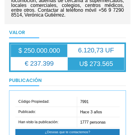
locomoción, además de cercanía a supermercados,
locales comerciales, colegios, centros médicos,
entre otros. Contactar al teléfono móvil +56 9 7290
8514, Verónica Gutiérrez.
VALOR
6.120,73 UF
$ 250.000.000
€ 237.399
U$ 273.565
PUBLICACIÓN
Código Propiedad:
7991
Publicado:
Hace 3 años
Han visto la publicación:
1777 personas
¿Deseas que te contactemos?