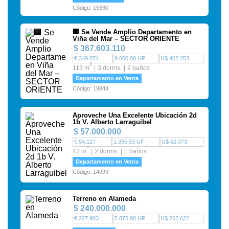
Código: 15330
🏢 Se Vende Amplio Departamento en
Viña del Mar – SECTOR ORIENTE
$ 367.603.110
€ 349.074
9.000,00 UF
U$ 402.253
2
113 m
3 dorms.
2 baños
Departamento en Venta
Código: 19844
Aproveche Una Excelente Ubicación 2d
1b V. Alberto Larraguibel
$ 57.000.000
€ 54.127
1.395,53 UF
U$ 62.373
2
43 m
2 dorms.
1 baños
Departamento en Venta
Código: 14999
Terreno en Alameda
$ 240.000.000
€ 227.903
5.875,90 UF
U$ 262.622