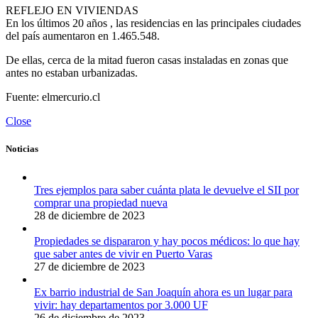
REFLEJO EN VIVIENDAS
En los últimos 20 años , las residencias en las principales ciudades
del país aumentaron en 1.465.548.
De ellas, cerca de la mitad fueron casas instaladas en zonas que
antes no estaban urbanizadas.
Fuente: elmercurio.cl
Close
Noticias
Tres ejemplos para saber cuánta plata le devuelve el SII por
comprar una propiedad nueva
28 de diciembre de 2023
Propiedades se dispararon y hay pocos médicos: lo que hay
que saber antes de vivir en Puerto Varas
27 de diciembre de 2023
Ex barrio industrial de San Joaquín ahora es un lugar para
vivir: hay departamentos por 3.000 UF
26 de diciembre de 2023