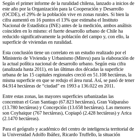
Según el primer informe de la ruralidad chilena, lanzado a inicios de
este año por la Organización para la Cooperación y Desarrollo
(OCDE), el 29% de la población vive en zonas rurales. Si bien la
cifra aumentó en 16 puntos el 13% que estimaba el Instituto
Nacional de Estadística (INE) antes de la medición, ambos análisis
coinciden en lo mismo: el fuerte desarrollo urbano de Chile ha
reducido significativamente la población del campo y, con ello, la
superficie de viviendas en ruralidad.
Esta conclusión tiene un correlato en un estudio realizado por el
Ministerio de Vivienda y Urbanismo (Minvu) para la elaboración de
la actual política nacional de desarrollo urbano. Según esta cifra
(analizada hasta 2011), en las últimas dos décadas la superficie
urbana de las 15 capitales regionales creció en 51.108 hectáreas, la
misma superficie en que se redujo el área rural. Así, se pasó de tener
84.914 hectáreas de “ciudad” en 1993 a 136.022 en 2011.
Entre estas zonas, las mayores superficies urbanizadas las
concentran el Gran Santiago (67.823 hectáreas), Gran Valparaíso
(13.780 hectáreas) y Concepción (13.658 hectáreas). Las menores
son Coyhaique (767 hectáreas), Copiapó (2.428 hectáreas) y Arica
(2.1470 hectáreas).
Para el geógrafo y académico del centro de inteligencia territorial de
la Universidad Adolfo Ibáñez, Ricardo Truffello, la situación