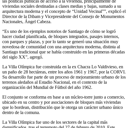
las políticas públicas de acceso a la vivienda, principalmente de
viviendas sociales destinadas a clases medias y bajas, sumado a su
arquitectura moderna y el concepto de “Unidad Vecinal””, explicó el
Director de la Dibam y Vicepresidente del Consejo de Monumentos
Nacionales, Ángel Cabeza.
“Es uno de los ejemplos notorios de Santiago de cómo se logró
hacer ciudad planificada, de bloques integrados, pasajes internos,
con parques y plazas, y por lo tanto se generó una situación muy
novedosa de comunidad con una arquitectura moderna, distinta al
Santiago tradicional que se había construido en las primeras décadas
del siglo XX”, agregó.
La Villa Olímpica fue construida en la ex Chacra Lo Valdivieso, en
un paño de 28 hectáreas, entre los años 1961 y 1967, por la CORVI.
Su desarrollo fue parte de un proceso de mejoramiento urbano de los
terrenos aledaños al Estadio Nacional, en el contexto de la
organización del Mundial de Fútbol del año 1962.
El conjunto se conforma en base a un núcleo-torre junto a comercio,
ubicado en su centro y por asociaciones de bloques más viviendas
que lo bordean, distribución que le otorga un carácter urbano único
dentro de la comuna.
La Villa Olímpica fue uno de los sectores de la capital más
damnificados, tras el terremoto del 27 de febrero de 2010. Este