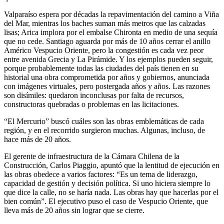
Valparaíso espera por décadas la repavimentación del camino a Viña
del Mar, mientras los baches suman más metros que las calzadas
lisas; Arica implora por el embalse Chironta en medio de una sequía
que no cede. Santiago aguarda por más de 10 años cerrar el anillo
Américo Vespucio Oriente, pero la congestión es cada vez peor
entre avenida Grecia y La Pirámide. Y los ejemplos pueden seguir,
porque probablemente todas las ciudades del país tienen en su
historial una obra comprometida por años y gobiernos, anunciada
con imágenes virtuales, pero postergada años y años. Las razones
son disímiles: quedaron inconclusas por falta de recursos,
constructoras quebradas o problemas en las licitaciones.
“El Mercurio” buscó cuáles son las obras emblemáticas de cada
región, y en el recorrido surgieron muchas. Algunas, incluso, de
hace más de 20 años.
El gerente de infraestructura de la Cámara Chilena de la
Construcción, Carlos Piaggio, apuntó que la lentitud de ejecución en
las obras obedece a varios factores: “Es un tema de liderazgo,
capacidad de gestión y decisión política. Si uno hiciera siempre lo
que dice la calle, no se haría nada. Las obras hay que hacerlas por el
bien común”. El ejecutivo puso el caso de Vespucio Oriente, que
lleva más de 20 años sin lograr que se cierre.