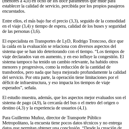
(menores a 4,0) en ocho de los doce parámetros que mide para
establecer la calidad de servicio, percibida por los propios pasajeros
encuestados.
Entre ellos, el más bajo fue el precio (3,3), seguido de la comodidad
en el viaje (3,4) y tiempo de espera, calidad de los buses y seguridad
de las personas (3,6).
El especialista en Transportes de LyD, Rodrigo Troncoso, dice que
la caída en la evaluación se relaciona con diversos aspectos del
sistema que se han ido deteriorando con el tiempo. “Los tiempos de
viaje declarados van en aumento, y en eso influye la congestión. El
sistema tampoco ha tenido un cambio relevante, ha habido otros
menores y progresivos, como la reducción de la cantidad de
transbordos, pero nada que haya mejorado profundamente la calidad
del servicio. Por otra parte, la operación tiene limitaciones por el
déficit de infraestructura, y eso impacta los tiempos de viaje
esperados”, señala.
El estudio muestra, además, que los aspectos mejor evaluados son el
sistema de pago (4,9), la cercanía del bus o el metro del origen o
destino (4,3) y la experiencia de usuarios (4,1).
Para Guillermo Muñoz, director de Transporte Público
Metropolitano, la encuesta tiene pocos datos técnicos y no entrega
datos que permitan obtener una conclusión. “Desde la creación de