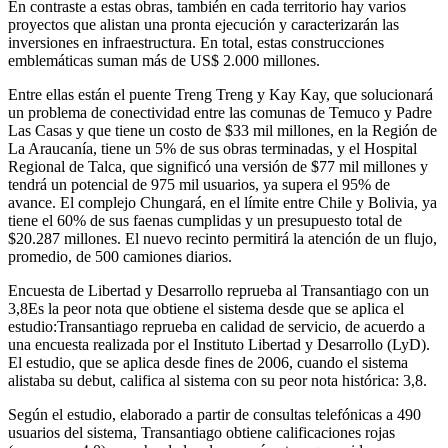
En contraste a estas obras, también en cada territorio hay varios
proyectos que alistan una pronta ejecución y caracterizarán las
inversiones en infraestructura. En total, estas construcciones
emblemáticas suman más de US$ 2.000 millones.
Entre ellas están el puente Treng Treng y Kay Kay, que solucionará
un problema de conectividad entre las comunas de Temuco y Padre
Las Casas y que tiene un costo de $33 mil millones, en la Región de
La Araucanía, tiene un 5% de sus obras terminadas, y el Hospital
Regional de Talca, que significó una versión de $77 mil millones y
tendrá un potencial de 975 mil usuarios, ya supera el 95% de
avance. El complejo Chungará, en el límite entre Chile y Bolivia, ya
tiene el 60% de sus faenas cumplidas y un presupuesto total de
$20.287 millones. El nuevo recinto permitirá la atención de un flujo,
promedio, de 500 camiones diarios.
Encuesta de Libertad y Desarrollo reprueba al Transantiago con un
3,8Es la peor nota que obtiene el sistema desde que se aplica el
estudio:Transantiago reprueba en calidad de servicio, de acuerdo a
una encuesta realizada por el Instituto Libertad y Desarrollo (LyD).
El estudio, que se aplica desde fines de 2006, cuando el sistema
alistaba su debut, califica al sistema con su peor nota histórica: 3,8.
Según el estudio, elaborado a partir de consultas telefónicas a 490
usuarios del sistema, Transantiago obtiene calificaciones rojas