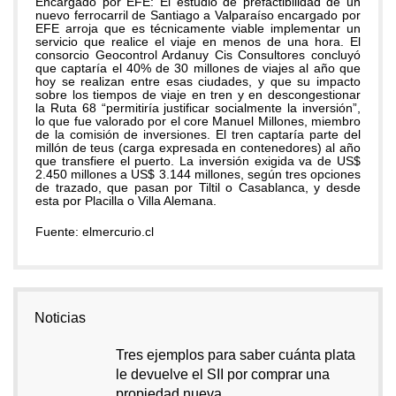
Encargado por EFE: El estudio de prefactibilidad de un
nuevo ferrocarril de Santiago a Valparaíso encargado por
EFE arroja que es técnicamente viable implementar un
servicio que realice el viaje en menos de una hora. El
consorcio Geocontrol Ardanuy Cis Consultores concluyó
que captaría el 40% de 30 millones de viajes al año que
hoy se realizan entre esas ciudades, y que su impacto
sobre los tiempos de viaje en tren y en descongestionar
la Ruta 68 “permitiría justificar socialmente la inversión”,
lo que fue valorado por el core Manuel Millones, miembro
de la comisión de inversiones. El tren captaría parte del
millón de teus (carga expresada en contenedores) al año
que transfiere el puerto. La inversión exigida va de US$
2.450 millones a US$ 3.144 millones, según tres opciones
de trazado, que pasan por Tiltil o Casablanca, y desde
esta por Placilla o Villa Alemana.
Fuente: elmercurio.cl
Noticias
Tres ejemplos para saber cuánta plata
le devuelve el SII por comprar una
propiedad nueva