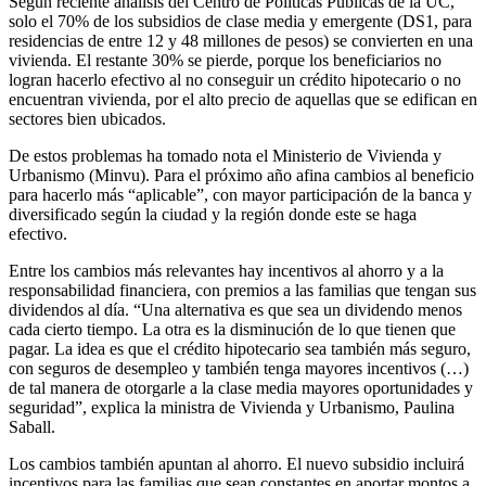
Según reciente análisis del Centro de Políticas Públicas de la UC,
solo el 70% de los subsidios de clase media y emergente (DS1, para
residencias de entre 12 y 48 millones de pesos) se convierten en una
vivienda. El restante 30% se pierde, porque los beneficiarios no
logran hacerlo efectivo al no conseguir un crédito hipotecario o no
encuentran vivienda, por el alto precio de aquellas que se edifican en
sectores bien ubicados.
De estos problemas ha tomado nota el Ministerio de Vivienda y
Urbanismo (Minvu). Para el próximo año afina cambios al beneficio
para hacerlo más “aplicable”, con mayor participación de la banca y
diversificado según la ciudad y la región donde este se haga
efectivo.
Entre los cambios más relevantes hay incentivos al ahorro y a la
responsabilidad financiera, con premios a las familias que tengan sus
dividendos al día. “Una alternativa es que sea un dividendo menos
cada cierto tiempo. La otra es la disminución de lo que tienen que
pagar. La idea es que el crédito hipotecario sea también más seguro,
con seguros de desempleo y también tenga mayores incentivos (…)
de tal manera de otorgarle a la clase media mayores oportunidades y
seguridad”, explica la ministra de Vivienda y Urbanismo, Paulina
Saball.
Los cambios también apuntan al ahorro. El nuevo subsidio incluirá
incentivos para las familias que sean constantes en aportar montos a