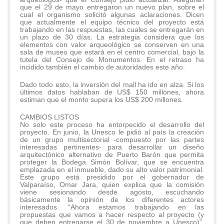
que el 29 de mayo entregaron un nuevo plan, sobre el
cual el organismo solicitó algunas aclaraciones. Dicen
que actualmente el equipo técnico del proyecto está
trabajando en las respuestas, las cuales se entregarán en
un plazo de 30 días. La estrategia considera que los
elementos con valor arqueológico se conserven en una
sala de museo que estará en el centro comercial, bajo la
tutela del Consejo de Monumentos. En el retraso ha
incidido también el cambio de autoridades este año.
Dado todo esto, la inversión del mall ha ido en alza. Si los
últimos datos hablaban de US$ 150 millones, ahora
estiman que el monto supera los US$ 200 millones.
CAMBIOS LISTOS
No solo este proceso ha entorpecido el desarrollo del
proyecto. En junio, la Unesco le pidió al país la creación
de un grupo multisectorial -compuesto por las partes
interesadas pertinentes- para desarrollar un diseño
arquitectónico alternativo de Puerto Barón que permita
proteger la Bodega Simón Bolívar, que se encuentra
emplazada en el inmueble, dado su alto valor patrimonial.
Este grupo está presidido por el gobernador de
Valparaíso, Omar Jara, quien explica que la comisión
viene sesionando desde agosto, escuchando
básicamente la opinión de los diferentes actores
interesados. “Ahora estamos trabajando en las
propuestas que vamos a hacer respecto al proyecto (y
que deben entregarse el 30 de noviembre a Unesco)”,