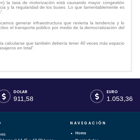
en) la tasa de motorización está causando mayor congestión
encia y la regularidad de los buses. Lo que lamentablemente es
”.
camos generar infraestructura que revierta la tendencia y lo
tivo el transporte público por medio de la democratización del
ía calcularse que también debería tener 40 veces más espacio
sajeros en total”.
DOLAR
EURO
911,58
1.053,36
O
NAVEGACIÓN
Home
ves