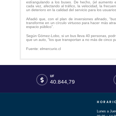
estrangulando a los buses. De hecho, (el aumento 
cada vez, afectando al tráfico, la velocidad, la frecu
un deterioro en la calidad del servicio para los usuarios
Añadió que, con el plan de inversiones afinado, “bus
transforme en un círculo virtuoso para hacer más atrac
espacio público”.
Según Gómez-Lobo, si un bus lleva 40 personas, podr
que un auto, “los que transportan a no más de cinco pa
Fuente: elmercurio.cl
UF
40.844,79
HORARI
Lunes a Jue