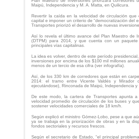
Plan Maestro de Inversiones priorizará corredores
Maipú, Independencia y M. A. Matta, en Quilicura.
Revertir la caída en la velocidad de circulación que
capital e imponer un criterio de “democratización del e
Transportes priorizó el desarrollo de nuevas inversion
Así lo revela el último avance del Plan Maestro de I
(DTPM) para 2014, y que cuenta con un paquete d
principales vías capitalinas.
La idea es volver, dentro de este período presidencial
inversiones por encima de los $100 mil millones anual
menos de un tercio de esa cifra (ver infografía).
Así, de los 330 km de corredores que están en carpe
2014: el tramo entre Vicente Valdés y Mirador 
ejecutándose), Rinconada de Maipú, Independencia y M
De este modo, la cartera de Transportes apunta a 
velocidad promedio de circulación de los buses y qu
sostener velocidades comerciales de 18 km/h.
Según explicó el ministro Gómez-Lobo, pese a que aún
ya se trabaja en la priorización de obras y en la di
fondos sectoriales y recursos frescos.
Según el secretario de Estado, “el principal problema