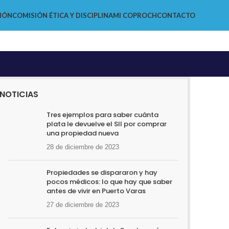
IÓN
COMISIÓN ÉTICA Y DISCIPLINA
MI COPROCH
CONTACTO
NOTICIAS
Tres ejemplos para saber cuánta
plata le devuelve el SII por comprar
una propiedad nueva
28 de diciembre de 2023
Propiedades se dispararon y hay
pocos médicos: lo que hay que saber
antes de vivir en Puerto Varas
27 de diciembre de 2023