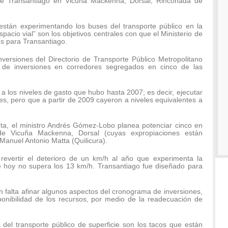
 de Transantiago en Vicuña Mackenna, Dorsal, Rinconada de
 están experimentando los buses del transporte público en la
spacio vial” son los objetivos centrales con que el Ministerio de
es para Transantiago.
nversiones del Directorio de Transporte Público Metropolitano
e inversiones en corredores segregados en cinco de las
, a los niveles de gasto que hubo hasta 2007; es decir, ejecutar
es, pero que a partir de 2009 cayeron a niveles equivalentes a
ta, el ministro Andrés Gómez-Lobo planea potenciar cinco en
de Vicuña Mackenna, Dorsal (cuyas expropiaciones están
anuel Antonio Matta (Quilicura).
revertir el deterioro de un km/h al año que experimenta la
e hoy no supera los 13 km/h. Transantiago fue diseñado para
 falta afinar algunos aspectos del cronograma de inversiones,
sponibilidad de los recursos, por medio de la readecuación de
 del transporte público de superficie son los tacos que están