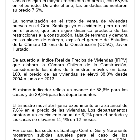
Casas reflejan el mayor crecimiento en precio, con 58,6%
en el período. Durante el año, las unidades aumentaron
su precio 7,6%.
La normalización en el ritmo de venta de viviendas
nuevas en el Gran Santiago ya es evidente, pero no así
en el precio, que aún sigue dinámico producto de las
restricciones a la construcción, falta de terrenos y demora
en los plazos de entrega, explicó el gerente de Estudios
de la Cámara Chilena de la Construcción (CChC), Javier
Hurtado.
De acuerdo al Indice Real de Precios de Viviendas (IRPV)
que elabora la Cámara Chilena de la Construcción,
considerando los datos de trimestres móviles en base
100, el precio de las viviendas se elevó 38,9% desde
2004 a junio de 2013.
El mismo indicador refleja un avance de 58,6% para las
casas y de 29,3% para los departamentos.
El trimestre móvil abril-junio experimentó un alza anual de
7,6% en el precio de las viviendas. Los departamentos
anotaron un crecimiento anual de 6,2% para el período y
las casas se elevaron 11,4% en 12 meses.
Por zonas, los sectores Santiago Centro, Sur y Nororiente
mostraron subidas anuales para el caso de los
departamentos, incrementos que se situaron en 7,2%,