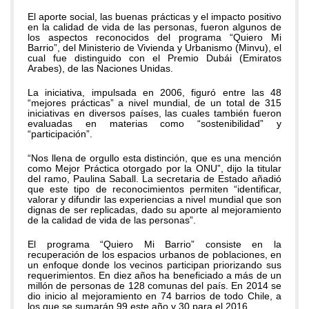
El aporte social, las buenas prácticas y el impacto positivo
en la calidad de vida de las personas, fueron algunos de
los aspectos reconocidos del programa “Quiero Mi
Barrio”, del Ministerio de Vivienda y Urbanismo (Minvu), el
cual fue distinguido con el Premio Dubái (Emiratos
Arabes), de las Naciones Unidas.
La iniciativa, impulsada en 2006, figuró entre las 48
“mejores prácticas” a nivel mundial, de un total de 315
iniciativas en diversos países, las cuales también fueron
evaluadas en materias como “sostenibilidad” y
“participación”.
“Nos llena de orgullo esta distinción, que es una mención
como Mejor Práctica otorgado por la ONU”, dijo la titular
del ramo, Paulina Saball. La secretaria de Estado añadió
que este tipo de reconocimientos permiten “identificar,
valorar y difundir las experiencias a nivel mundial que son
dignas de ser replicadas, dado su aporte al mejoramiento
de la calidad de vida de las personas”.
El programa “Quiero Mi Barrio” consiste en la
recuperación de los espacios urbanos de poblaciones, en
un enfoque donde los vecinos participan priorizando sus
requerimientos. En diez años ha beneficiado a más de un
millón de personas de 128 comunas del país. En 2014 se
dio inicio al mejoramiento en 74 barrios de todo Chile, a
los que se sumarán 99 este año y 30 para el 2016.