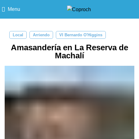
Menu
Local
Arriendo
VI Bernardo O'Higgins
Amasandería en La Reserva de
Machalí