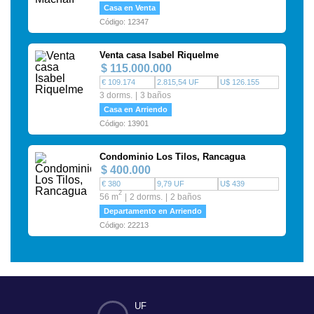
Casa en Venta
Código: 12347
Venta casa Isabel Riquelme
$ 115.000.000
€ 109.174
2.815,54 UF
U$ 126.155
3 dorms.
3 baños
Casa en Arriendo
Código: 13901
Condominio Los Tilos, Rancagua
$ 400.000
€ 380
9,79 UF
U$ 439
2
56 m
2 dorms.
2 baños
Departamento en Arriendo
Código: 22213
UF