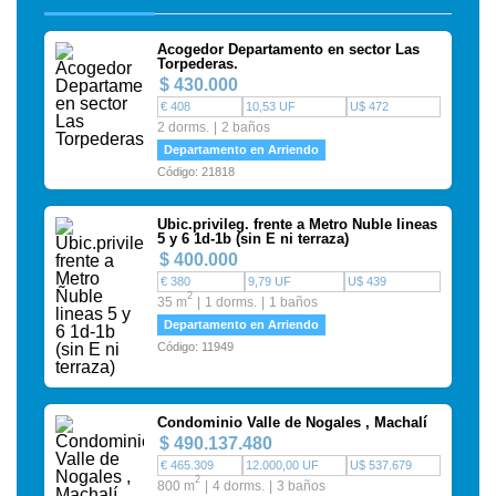
Acogedor Departamento en sector Las
Torpederas.
$ 430.000
€ 408
10,53 UF
U$ 472
2 dorms.
2 baños
Departamento en Arriendo
Código: 21818
Ubic.privileg. frente a Metro Ñuble lineas
5 y 6 1d-1b (sin E ni terraza)
$ 400.000
€ 380
9,79 UF
U$ 439
2
35 m
1 dorms.
1 baños
Departamento en Arriendo
Código: 11949
Condominio Valle de Nogales , Machalí
$ 490.137.480
€ 465.309
12.000,00 UF
U$ 537.679
2
800 m
4 dorms.
3 baños