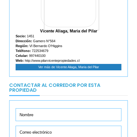
Vicente Aliaga, Maria del Pilar
Socio:
1451
Dirección:
Gamero N°564
Región:
VI Bernardo O'Higgins
Teléfono:
722534679
Celular:
997440100
Web:
http://www.pilarvicentepropiedades.cl
Ver más de Vicente Aliaga, Maria del Pilar
CONTACTAR AL CORREDOR POR ESTA
PROPIEDAD