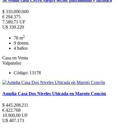
Se vende casa Cerro Alegre sector patrimonial y turistico
$ 310.000.000
€ 294.375
7.589,71 UF
U$ 339.220
2
78 m
9 dorms.
4 baños
Casa en Venta
Valparaíso
Código: 13178
Amplia Casa Dos Niveles Ubicada en Maroto Concón
$ 445.208.211
€ 422.768
10.900,00 UF
U$ 487.173