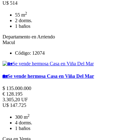
U$ 514
2
55 m
2 dorms.
1 baños
Departamento en Arriendo
Macul
Código: 12074
🏡Se vende hermosa Casa en Viña Del Mar
$ 135.000.000
€ 128.195
3.305,20 UF
U$ 147.725
2
300 m
4 dorms.
1 baños
Casa en Venta