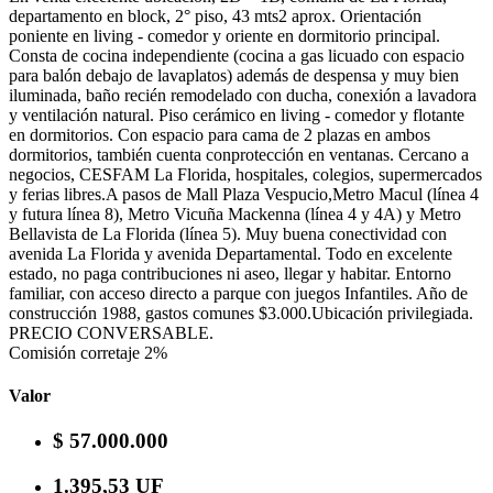
departamento en block, 2° piso, 43 mts2 aprox. Orientación
poniente en living - comedor y oriente en dormitorio principal.
Consta de cocina independiente (cocina a gas licuado con espacio
para balón debajo de lavaplatos) además de despensa y muy bien
iluminada, baño recién remodelado con ducha, conexión a lavadora
y ventilación natural. Piso cerámico en living - comedor y flotante
en dormitorios. Con espacio para cama de 2 plazas en ambos
dormitorios, también cuenta conprotección en ventanas. Cercano a
negocios, CESFAM La Florida, hospitales, colegios, supermercados
y ferias libres.A pasos de Mall Plaza Vespucio,Metro Macul (línea 4
y futura línea 8), Metro Vicuña Mackenna (línea 4 y 4A) y Metro
Bellavista de La Florida (línea 5). Muy buena conectividad con
avenida La Florida y avenida Departamental. Todo en excelente
estado, no paga contribuciones ni aseo, llegar y habitar. Entorno
familiar, con acceso directo a parque con juegos Infantiles. Año de
construcción 1988, gastos comunes $3.000.Ubicación privilegiada.
PRECIO CONVERSABLE.
Comisión corretaje 2%
Valor
$ 57.000.000
1.395,53 UF