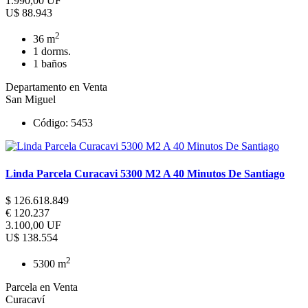
1.990,00 UF
U$ 88.943
2
36 m
1 dorms.
1 baños
Departamento en Venta
San Miguel
Código: 5453
Linda Parcela Curacavi 5300 M2 A 40 Minutos De Santiago
$ 126.618.849
€ 120.237
3.100,00 UF
U$ 138.554
2
5300 m
Parcela en Venta
Curacaví