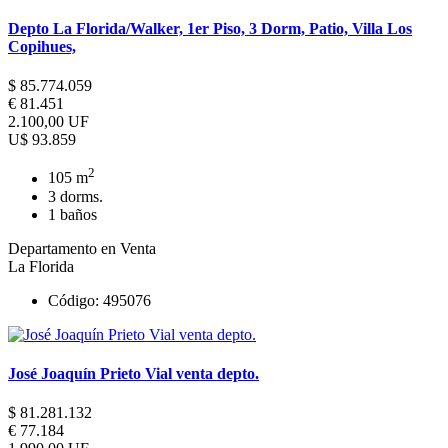
Depto La Florida/Walker, 1er Piso, 3 Dorm, Patio, Villa Los
Copihues,
$ 85.774.059
€ 81.451
2.100,00 UF
U$ 93.859
2
105 m
3 dorms.
1 baños
Departamento en Venta
La Florida
Código: 495076
José Joaquín Prieto Vial venta depto.
$ 81.281.132
€ 77.184