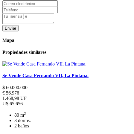
Envíar
Mapa
Propiedades similares
Se Vende Casa Fernando VII, La Pintana.
$ 60.000.000
€ 56.976
1.468,98 UF
U$ 65.656
2
80 m
3 dorms.
2 baños