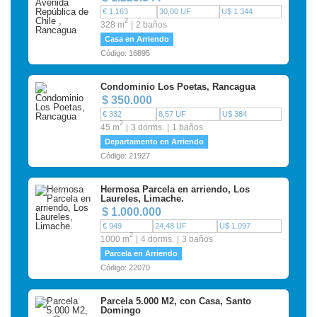
€ 1.163
30,00 UF
U$ 1.344
2
328 m
2 baños
Casa en Arriendo
Código: 16895
Condominio Los Poetas, Rancagua
$ 350.000
€ 332
8,57 UF
U$ 384
2
45 m
3 dorms.
1 baños
Departamento en Arriendo
Código: 21927
Hermosa Parcela en arriendo, Los
Laureles, Limache.
$ 1.000.000
€ 949
24,48 UF
U$ 1.097
2
1000 m
4 dorms.
3 baños
Parcela en Arriendo
Código: 22070
Parcela 5.000 M2, con Casa, Santo
Domingo