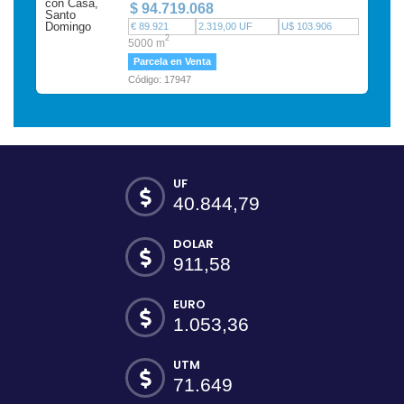
$ 94.719.068
€ 89.921
2.319,00 UF
U$ 103.906
2
5000 m
Parcela en Venta
Código: 17947
UF
40.844,79
DOLAR
911,58
EURO
1.053,36
UTM
71.649