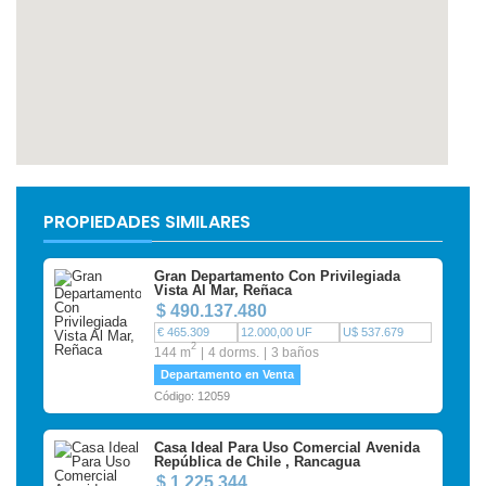
PROPIEDADES SIMILARES
Gran Departamento Con Privilegiada
Vista Al Mar, Reñaca
$ 490.137.480
€ 465.309
12.000,00 UF
U$ 537.679
2
144 m
4 dorms.
3 baños
Departamento en Venta
Código: 12059
Casa Ideal Para Uso Comercial Avenida
República de Chile , Rancagua
$ 1.225.344