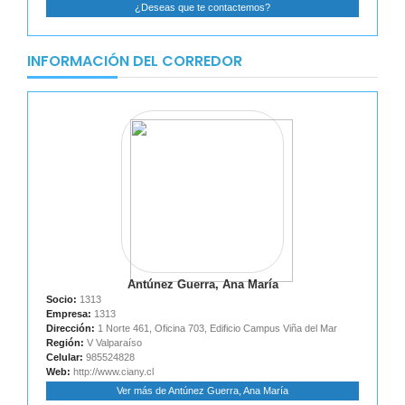
¿Deseas que te contactemos?
INFORMACIÓN DEL CORREDOR
Antúnez Guerra, Ana María
Socio:
1313
Empresa:
1313
Dirección:
1 Norte 461, Oficina 703, Edificio Campus Viña del Mar
Región:
V Valparaíso
Celular:
985524828
Web:
http://www.ciany.cl
Ver más de Antúnez Guerra, Ana María