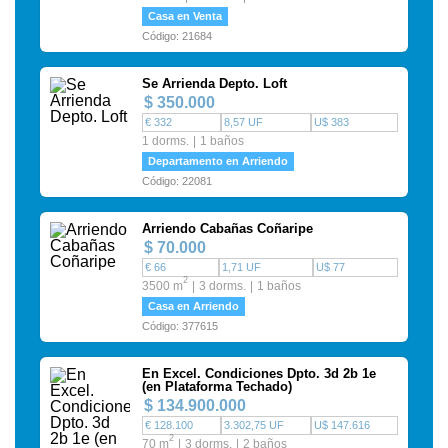
Casa en Venta
Código: 21684
Se Arrienda Depto. Loft
$ 350.000
€ 332
8,57 UF
U$ 383
1 dorms.
1 baños
Departamento en Arriendo
Código: 22081
Arriendo Cabañas Coñaripe
$ 70.000
€ 66
1,71 UF
U$ 77
2
3500 m
3 dorms.
1 baños
Casa en Arriendo
Código: 377615
En Excel. Condiciones Dpto. 3d 2b 1e
(en Plataforma Techado)
$ 134.900.000
€ 128.100
3.302,75 UF
U$ 147.616
2
70 m
3 dorms.
2 baños