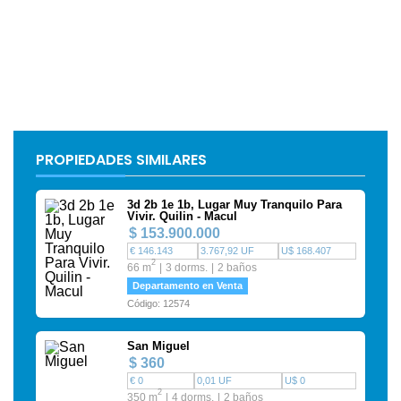
PROPIEDADES SIMILARES
3d 2b 1e 1b, Lugar Muy Tranquilo Para
Vivir. Quilin - Macul
$ 153.900.000
€ 146.143
3.767,92 UF
U$ 168.407
2
66 m
3 dorms.
2 baños
Departamento en Venta
Código: 12574
San Miguel
$ 360
€ 0
0,01 UF
U$ 0
2
350 m
4 dorms.
2 baños