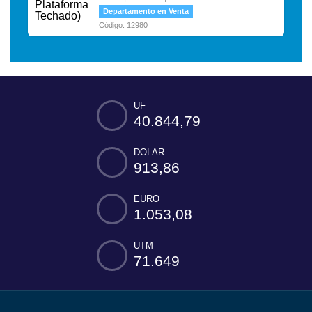
Departamento en Venta
Código: 12980
UF
40.844,79
DOLAR
913,86
EURO
1.053,08
UTM
71.649