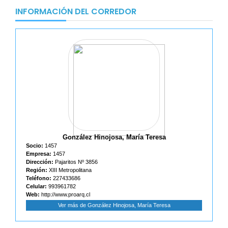
INFORMACIÓN DEL CORREDOR
González Hinojosa, María Teresa
Socio:
1457
Empresa:
1457
Dirección:
Pajaritos Nº 3856
Región:
XIII Metropolitana
Teléfono:
227433686
Celular:
993961782
Web:
http://www.proarq.cl
Ver más de González Hinojosa, María Teresa