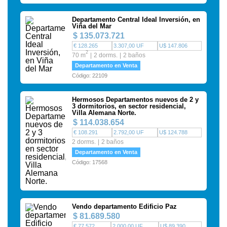
Departamento Central Ideal Inversión, en
Viña del Mar
$ 135.073.721
€ 128.265
3.307,00 UF
U$ 147.806
2
70 m
2 dorms.
2 baños
Departamento en Venta
Código: 22109
Hermosos Departamentos nuevos de 2 y
3 dormitorios, en sector residencial,
Villa Alemana Norte.
$ 114.038.654
€ 108.291
2.792,00 UF
U$ 124.788
2 dorms.
2 baños
Departamento en Venta
Código: 17568
Vendo departamento Edificio Paz
$ 81.689.580
€ 77.572
2.000,00 UF
U$ 89.390