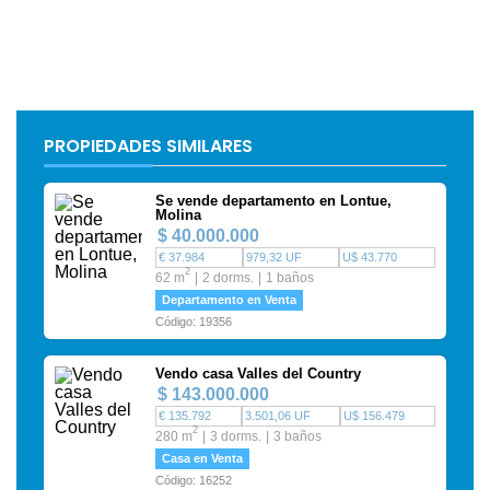
PROPIEDADES SIMILARES
Se vende departamento en Lontue,
Molina
$ 40.000.000
€ 37.984
979,32 UF
U$ 43.770
2
62 m
2 dorms.
1 baños
Departamento en Venta
Código: 19356
Vendo casa Valles del Country
$ 143.000.000
€ 135.792
3.501,06 UF
U$ 156.479
2
280 m
3 dorms.
3 baños
Casa en Venta
Código: 16252