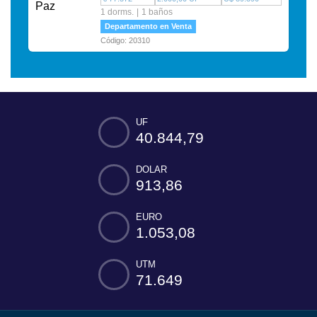
1 dorms.
1 baños
Departamento en Venta
Código: 20310
UF
40.844,79
DOLAR
913,86
EURO
1.053,08
UTM
71.649