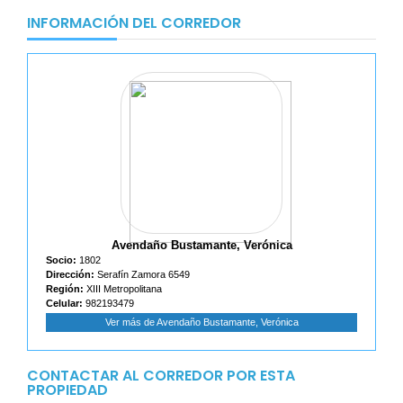
INFORMACIÓN DEL CORREDOR
Avendaño Bustamante, Verónica
Socio:
1802
Dirección:
Serafín Zamora 6549
Región:
XIII Metropolitana
Celular:
982193479
Ver más de Avendaño Bustamante, Verónica
CONTACTAR AL CORREDOR POR ESTA
PROPIEDAD