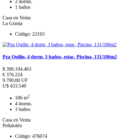
2 dorms.
1 baños
Casa en Venta
La Granja
Código: 22165
Pza Quilin, 4 dorm, 3 baños, estac, Piscina, 131/186m2
$ 396.194.463
€ 376.224
9.700,00 UF
U$ 433.540
2
186 m
4 dorms.
3 baños
Casa en Venta
Peñalolén
Código: 476074