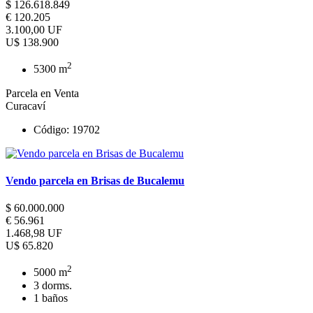
$ 126.618.849
€ 120.205
3.100,00 UF
U$ 138.900
2
5300 m
Parcela en Venta
Curacaví
Código: 19702
Vendo parcela en Brisas de Bucalemu
$ 60.000.000
€ 56.961
1.468,98 UF
U$ 65.820
2
5000 m
3 dorms.
1 baños