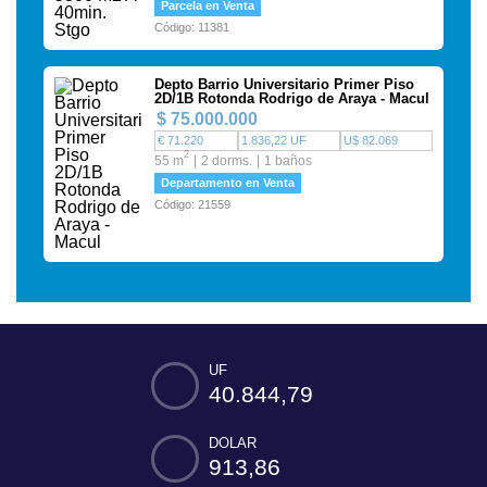
Parcela en Venta
Código: 11381
Depto Barrio Universitario Primer Piso
2D/1B Rotonda Rodrigo de Araya - Macul
$ 75.000.000
€ 71.220
1.836,22 UF
U$ 82.069
2
55 m
2 dorms.
1 baños
Departamento en Venta
Código: 21559
UF
40.844,79
DOLAR
913,86