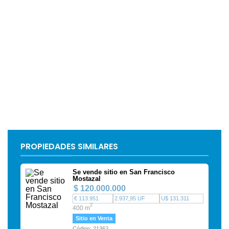
PROPIEDADES SIMILARES
Se vende sitio en San Francisco
Mostazal
$ 120.000.000
€ 113.951
2.937,95 UF
U$ 131.311
2
400 m
Sitio en Venta
Código: 21362