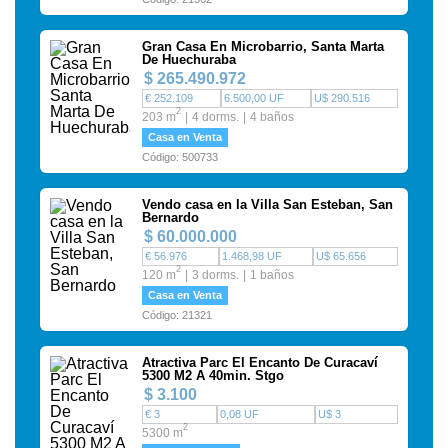
Gran Casa En Microbarrio, Santa Marta
De Huechuraba
$ 265.490.972
€ 252.109
6.500,00 UF
U$ 290.516
2
203 m
4 dorms.
4 baños
Casa en Venta
Código: 500733
Vendo casa en la Villa San Esteban, San
Bernardo
$ 60.000.000
€ 56.976
1.468,98 UF
U$ 65.656
2
120 m
3 dorms.
1 baños
Casa en Venta
Código: 21321
Atractiva Parc El Encanto De Curacaví
5300 M2 A 40min. Stgo
$ 3.100
€ 3
0,08 UF
U$ 3
2
5300 m