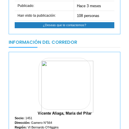
Publicado:
Hace 3 meses
Han visto la publicación:
108 personas
¿Deseas que te contactemos?
INFORMACIÓN DEL CORREDOR
Vicente Aliaga, Maria del Pilar
Socio:
1451
Dirección:
Gamero N°564
Región:
VI Bernardo O'Higgins