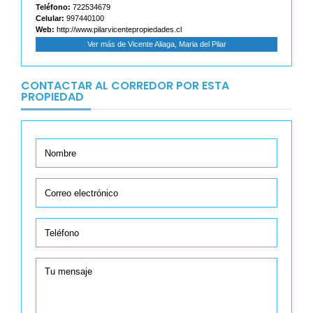
Teléfono:
722534679
Celular:
997440100
Web:
http://www.pilarvicentepropiedades.cl
Ver más de Vicente Aliaga, Maria del Pilar
CONTACTAR AL CORREDOR POR ESTA
PROPIEDAD