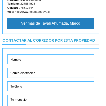
Teléfono:
227554925
Celular:
978512344
Web:
http://www.helenadetroya.cl
Ver más de Tavali Ahumada, Marco
CONTACTAR AL CORREDOR POR ESTA PROPIEDAD