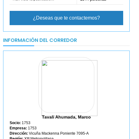
¿Deseas que te contactemos?
INFORMACIÓN DEL CORREDOR
Tavali Ahumada, Marco
Socio:
1753
Empresa:
1753
Dirección:
Vicuña Mackenna Poniente 7095-A
Región:
XIII Metropolitana