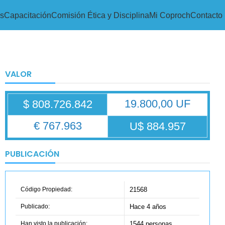
s
Capacitación
Comisión Ética y Disciplina
Mi Coproch
Contacto
VALOR
19.800,00 UF
$ 808.726.842
€ 767.963
U$ 884.957
PUBLICACIÓN
Código Propiedad:
21568
Publicado:
Hace 4 años
Han visto la publicación:
1544 personas