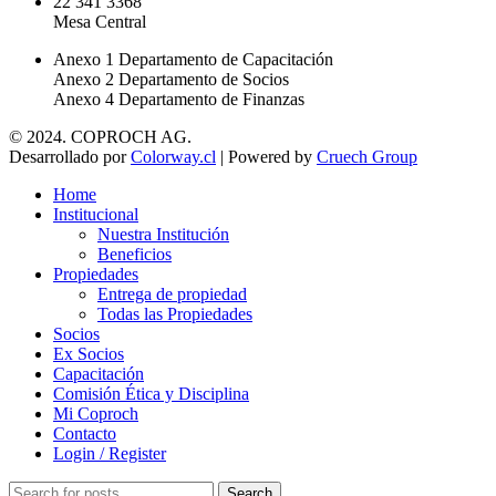
22 341 3368
Mesa Central
Anexo 1 Departamento de Capacitación
Anexo 2 Departamento de Socios
Anexo 4 Departamento de Finanzas
© 2024. COPROCH AG.
Desarrollado por
Colorway.cl
| Powered by
Cruech Group
Home
Institucional
Nuestra Institución
Beneficios
Propiedades
Entrega de propiedad
Todas las Propiedades
Socios
Ex Socios
Capacitación
Comisión Ética y Disciplina
Mi Coproch
Contacto
Login / Register
Search