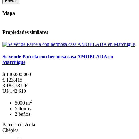
Envíar
Mapa
Propiedades similares
Avenida Cardenal Raúl Silva Henriquez 1192
Se vende Parcela con hermosa casa AMOBLADA en
Marchigue
$ 130.000.000
€ 123.415
3.182,78 UF
U$ 142.610
2
5000 m
5 dorms.
2 baños
Parcela en Venta
Chépica